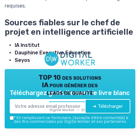
requises.
Sources fiables sur le chef de
projet en intelligence artificielle
IA Institut
Dauphine Executive Education
Seyos
TOP 10 des solutions
IA pour générer des
leads de qualité
Téléchargez gratuitement le livre blanc
➔ Télécharger
Digital Worker — 2026
*
En remplissant ce formulaire, j’accepte d’être contacté(e) à
des fins commerciales par Digital Worker et ses partenaires.