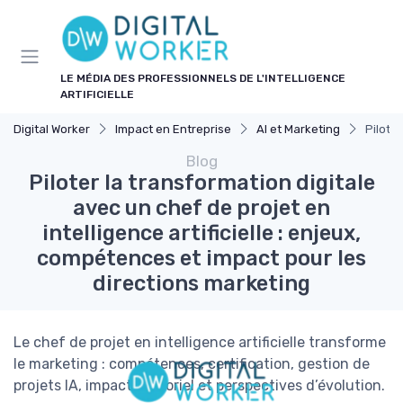
Panneau de gestion des cookies
LE MÉDIA DES PROFESSIONNELS DE L'INTELLIGENCE
ARTIFICIELLE
Digital Worker
Impact en Entreprise
AI et Marketing
Piloter
Blog
Piloter la transformation digitale
avec un chef de projet en
intelligence artificielle : enjeux,
compétences et impact pour les
directions marketing
Le chef de projet en intelligence artificielle transforme
le marketing : compétences, certification, gestion de
projets IA, impact sectoriel et perspectives d’évolution.