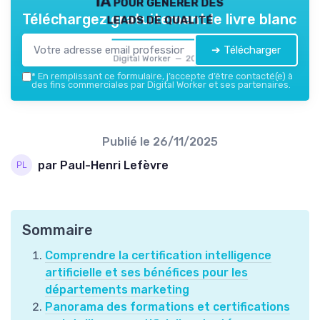
IA pour générer des
leads de qualité
Téléchargez gratuitement le livre blanc
➔ Télécharger
Digital Worker — 2026
*
En remplissant ce formulaire, j’accepte d’être contacté(e) à
des fins commerciales par Digital Worker et ses partenaires.
Publié le
26/11/2025
par Paul-Henri Lefèvre
Sommaire
Comprendre la certification intelligence
artificielle et ses bénéfices pour les
départements marketing
Panorama des formations et certifications