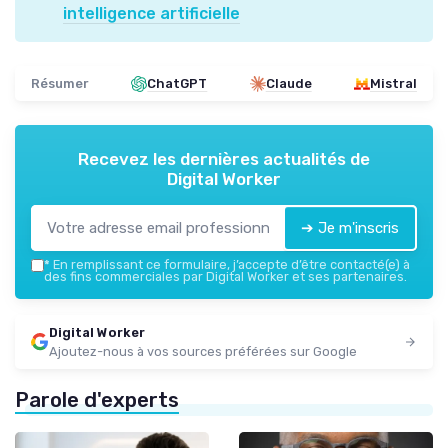
intelligence artificielle
Résumer
ChatGPT
Claude
Mistral
Recevez les dernières actualités de
Digital Worker
➔ Je m'inscris
*
En remplissant ce formulaire, j’accepte d’être contacté(e) à
des fins commerciales par Digital Worker et ses partenaires.
Digital Worker
Ajoutez-nous à vos sources préférées sur Google
Parole d'experts