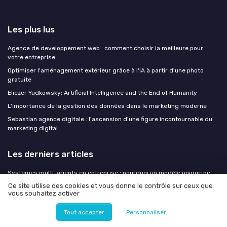
Les plus lus
Agence de developpement web : comment choisir la meilleure pour
votre entreprise
Optimiser l'aménagement extérieur grâce à l'IA à partir d'une photo
gratuite
Eliezer Yudkowsky: Artificial Intelligence and the End of Humanity
L'importance de la gestion des données dans le marketing moderne
Sebastian agence digitale : l'ascension d'une figure incontournable du
marketing digital
Les derniers articles
Systèmes multi-agents en entreprise : pourquoi un modèle unique ne
suffit plus
Ce site utilise des cookies et vous donne le contrôle sur ceux que
vous souhaitez activer
IA agentique et AI Act : le guide de conformité que les systèmes
autonomes rendent urgent
Tout accepter
Personnaliser
L'IA promet du temps et du sens : vos équipes signalent une charge en
hausse