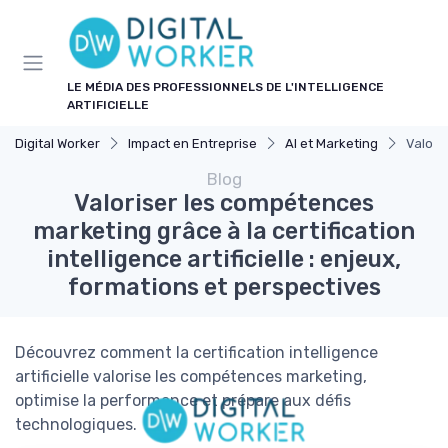
Panneau de gestion des cookies
LE MÉDIA DES PROFESSIONNELS DE L'INTELLIGENCE
ARTIFICIELLE
Digital Worker
Impact en Entreprise
AI et Marketing
Valoris
Blog
Valoriser les compétences
marketing grâce à la certification
intelligence artificielle : enjeux,
formations et perspectives
Découvrez comment la certification intelligence
artificielle valorise les compétences marketing,
optimise la performance et prépare aux défis
technologiques.