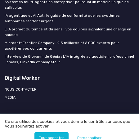
Systèmes multi-agents en entreprise : pourquoi un modèle unique ne
suffit plus
IA agentique et AI Act : le guide de conformité que les systèmes
autonomes rendent urgent
L'IA promet du temps et du sens : vos équipes signalent une charge en
hausse
Microsoft Frontier Company : 2,5 milliards et 6 000 experts pour
accélérer vos concurrents
Interview de Giovanni de Génia : L’IA intégrée au quotidien professionnel
: emails, LinkedIn et navigateur
Digital Worker
NOUS CONTACTER
MEDIA
Ce site utilise des cookies et vous donne le contrôle sur ceux que
Mentions légales
Politique de confidentialité
Agence OPEN
vous souhaitez activer
AI
© Digital Worker 2026
Tout accepter
Personnaliser