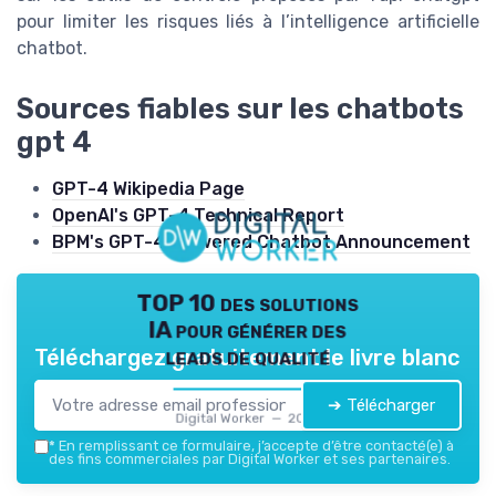
pour limiter les risques liés à l’intelligence artificielle
chatbot.
Sources fiables sur les chatbots
gpt 4
GPT-4 Wikipedia Page
OpenAI's GPT-4 Technical Report
BPM's GPT-4-Powered Chatbot Announcement
TOP 10 des solutions
IA pour générer des
leads de qualité
Téléchargez gratuitement le livre blanc
➔ Télécharger
Digital Worker — 2026
*
En remplissant ce formulaire, j’accepte d’être contacté(e) à
des fins commerciales par Digital Worker et ses partenaires.