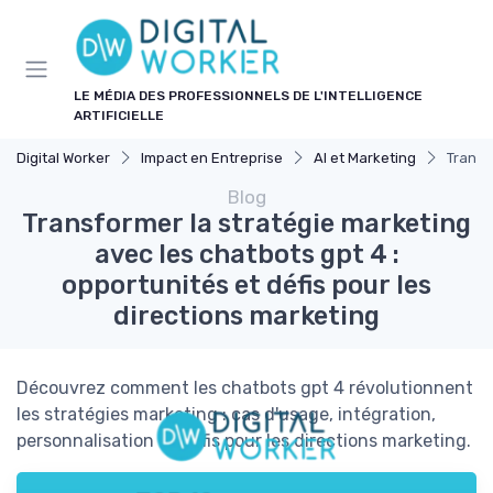
Panneau de gestion des cookies
LE MÉDIA DES PROFESSIONNELS DE L'INTELLIGENCE
ARTIFICIELLE
Digital Worker
Impact en Entreprise
AI et Marketing
Transf
Blog
Transformer la stratégie marketing
avec les chatbots gpt 4 :
opportunités et défis pour les
directions marketing
Découvrez comment les chatbots gpt 4 révolutionnent
les stratégies marketing : cas d'usage, intégration,
personnalisation et défis pour les directions marketing.