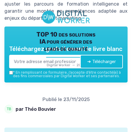
ajuster les parcours de formation intelligence et
garantir une montée en compétences adaptée aux
enjeux du département marketing.
TOP 10 des solutions
IA pour générer des
leads de qualité
Téléchargez gratuitement le livre blanc
➔ Télécharger
Digital Worker — 2026
*
En remplissant ce formulaire, j’accepte d’être contacté(e) à
des fins commerciales par Digital Worker et ses partenaires.
Publié le
23/11/2025
par Théo Bouvier