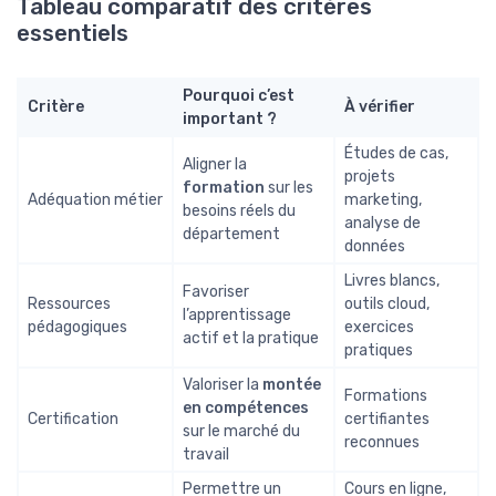
Tableau comparatif des critères
essentiels
Pourquoi c’est
Critère
À vérifier
important ?
Études de cas,
Aligner la
projets
formation
sur les
Adéquation métier
marketing,
besoins réels du
analyse de
département
données
Livres blancs,
Favoriser
Ressources
outils cloud,
l’apprentissage
pédagogiques
exercices
actif et la pratique
pratiques
Valoriser la
montée
Formations
en compétences
Certification
certifiantes
sur le marché du
reconnues
travail
Permettre un
Cours en ligne,