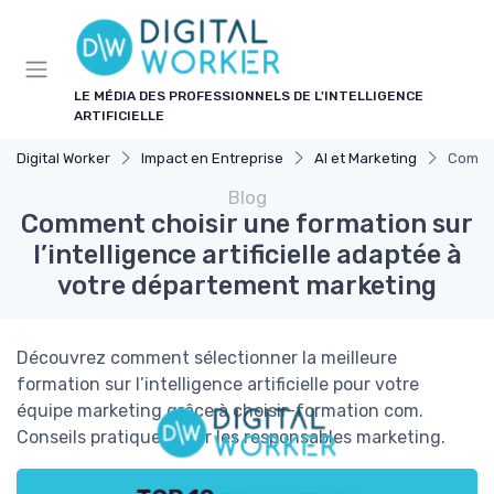
Panneau de gestion des cookies
LE MÉDIA DES PROFESSIONNELS DE L'INTELLIGENCE
ARTIFICIELLE
Digital Worker
Impact en Entreprise
AI et Marketing
Commen
Blog
Comment choisir une formation sur
l’intelligence artificielle adaptée à
votre département marketing
Découvrez comment sélectionner la meilleure
formation sur l’intelligence artificielle pour votre
équipe marketing grâce à choisir-formation com.
Conseils pratiques pour les responsables marketing.