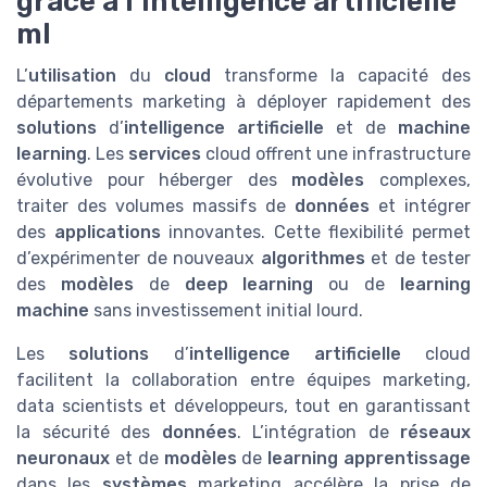
grâce à l’intelligence artificielle
ml
L’
utilisation
du
cloud
transforme la capacité des
départements marketing à déployer rapidement des
solutions
d’
intelligence artificielle
et de
machine
learning
. Les
services
cloud offrent une infrastructure
évolutive pour héberger des
modèles
complexes,
traiter des volumes massifs de
données
et intégrer
des
applications
innovantes. Cette flexibilité permet
d’expérimenter de nouveaux
algorithmes
et de tester
des
modèles
de
deep learning
ou de
learning
machine
sans investissement initial lourd.
Les
solutions
d’
intelligence artificielle
cloud
facilitent la collaboration entre équipes marketing,
data scientists et développeurs, tout en garantissant
la sécurité des
données
. L’intégration de
réseaux
neuronaux
et de
modèles
de
learning apprentissage
dans les
systèmes
marketing accélère la prise de