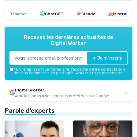
Résumer
ChatGPT
Claude
Mistral
Recevez les dernières actualités de
Digital Worker
➔ Je m'inscris
*
En remplissant ce formulaire, j’accepte d’être contacté(e) à
des fins commerciales par Digital Worker et ses partenaires.
Digital Worker
Ajoutez-nous à vos sources préférées sur Google
Parole d'experts