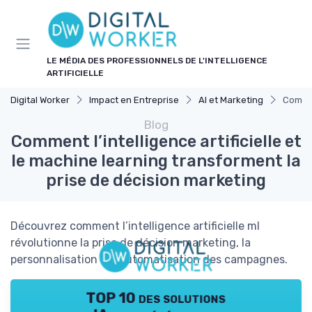
Panneau de gestion des cookies
LE MÉDIA DES PROFESSIONNELS DE L'INTELLIGENCE
ARTIFICIELLE
Digital Worker
Impact en Entreprise
AI et Marketing
Commen
Blog
Comment l’intelligence artificielle et
le machine learning transforment la
prise de décision marketing
Découvrez comment l’intelligence artificielle ml
révolutionne la prise de décision marketing, la
personnalisation et l’automatisation des campagnes.
TOP 10 des solutions