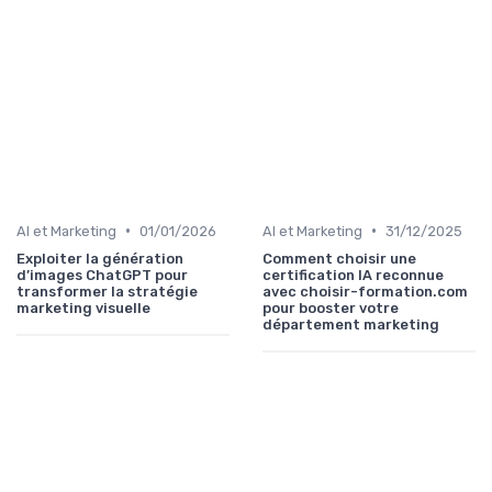
•
•
AI et Marketing
01/01/2026
AI et Marketing
31/12/2025
Exploiter la génération
Comment choisir une
d’images ChatGPT pour
certification IA reconnue
transformer la stratégie
avec choisir-formation.com
marketing visuelle
pour booster votre
département marketing