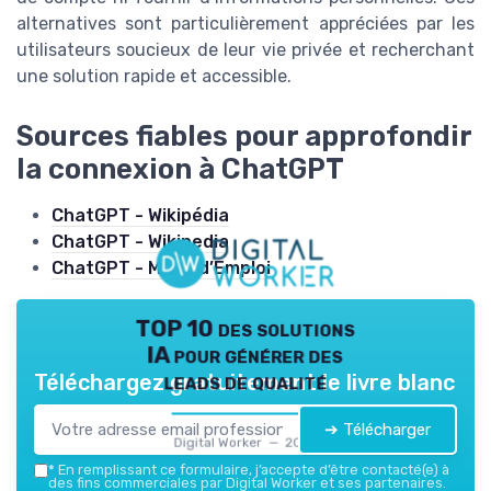
alternatives sont particulièrement appréciées par les
utilisateurs soucieux de leur vie privée et recherchant
une solution rapide et accessible.
Sources fiables pour approfondir
la connexion à ChatGPT
ChatGPT - Wikipédia
ChatGPT - Wikipedia
ChatGPT - Mode d’Emploi
TOP 10 des solutions
IA pour générer des
leads de qualité
Téléchargez gratuitement le livre blanc
➔ Télécharger
Digital Worker — 2026
*
En remplissant ce formulaire, j’accepte d’être contacté(e) à
des fins commerciales par Digital Worker et ses partenaires.