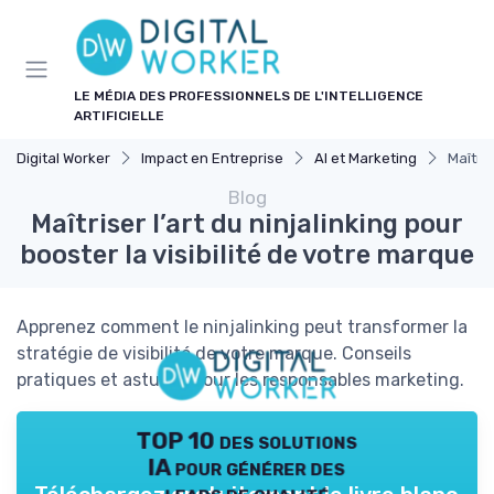
Panneau de gestion des cookies
LE MÉDIA DES PROFESSIONNELS DE L'INTELLIGENCE
ARTIFICIELLE
Digital Worker
Impact en Entreprise
AI et Marketing
Maîtris
Blog
Maîtriser l’art du ninjalinking pour
booster la visibilité de votre marque
Apprenez comment le ninjalinking peut transformer la
stratégie de visibilité de votre marque. Conseils
pratiques et astuces pour les responsables marketing.
TOP 10 des solutions
IA pour générer des
leads de qualité