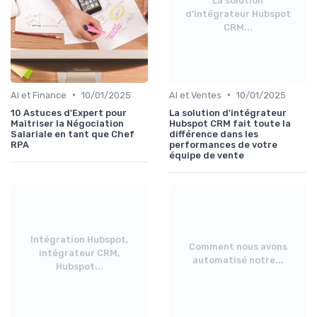
La solution
d'intégrateur Hubspot
CRM...
•
•
AI et Finance
10/01/2025
AI et Ventes
10/01/2025
10 Astuces d'Expert pour
La solution d'intégrateur
Maîtriser la Négociation
Hubspot CRM fait toute la
Salariale en tant que Chef
différence dans les
RPA
performances de votre
équipe de vente
Intégration Hubspot,
Comment nous avons
intégrateur CRM,
automatisé notre...
Hubspot...