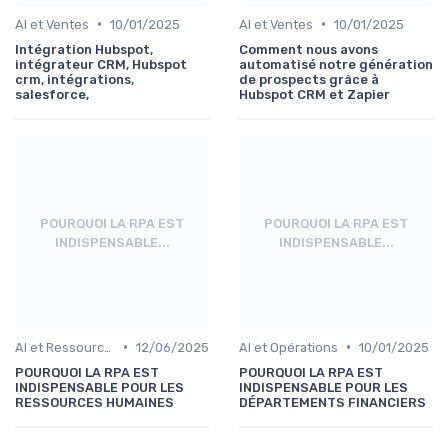
•
•
AI et Ventes
10/01/2025
AI et Ventes
10/01/2025
Intégration Hubspot,
Comment nous avons
intégrateur CRM, Hubspot
automatisé notre génération
crm, intégrations,
de prospects grâce à
salesforce,
Hubspot CRM et Zapier
POURQUOI LA RPA EST
POURQUOI LA RPA EST
INDISPENSABLE...
INDISPENSABLE...
•
•
AI et Ressources Humaines
12/06/2025
AI et Opérations
10/01/2025
POURQUOI LA RPA EST
POURQUOI LA RPA EST
INDISPENSABLE POUR LES
INDISPENSABLE POUR LES
RESSOURCES HUMAINES
DÉPARTEMENTS FINANCIERS