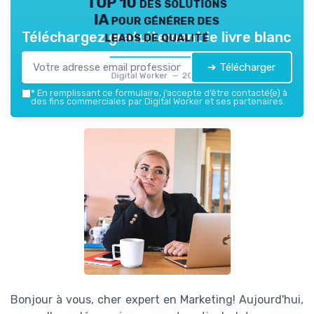
TOP 10 des solutions
IA pour générer des
leads de qualité
Téléchargez gratuitement le livre blanc
➔ Télécharger
Digital Worker — 2026
*
En remplissant ce formulaire, j’accepte d’être contacté(e) à
des fins commerciales par Digital Worker et ses partenaires.
Bonjour à vous, cher expert en Marketing! Aujourd'hui,