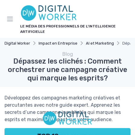
Panneau de gestion des cookies
LE MÉDIA DES PROFESSIONNELS DE L'INTELLIGENCE
ARTIFICIELLE
Digital Worker
Impact en Entreprise
AI et Marketing
Dépass
Blog
Dépassez les clichés : Comment
orchestrer une campagne créative
qui marque les esprits?
Développez des campagnes marketing créatives et
percutantes avec notre guide expert. Apprenez les
secrets d’une campagne inoubliable qui marque les
esprits et maximise l'impact sur votre audience.