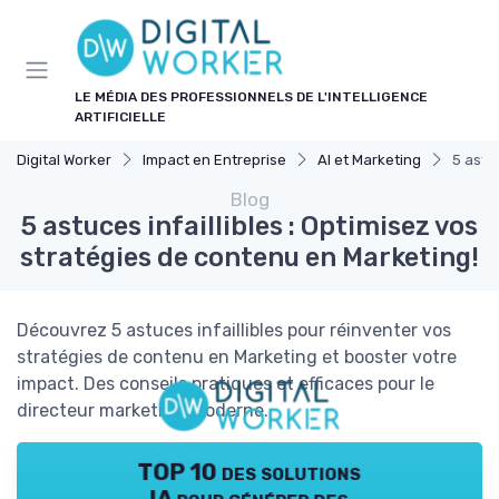
Panneau de gestion des cookies
LE MÉDIA DES PROFESSIONNELS DE L'INTELLIGENCE
ARTIFICIELLE
Digital Worker
Impact en Entreprise
AI et Marketing
5 astu
Blog
5 astuces infaillibles : Optimisez vos
stratégies de contenu en Marketing!
Découvrez 5 astuces infaillibles pour réinventer vos
stratégies de contenu en Marketing et booster votre
impact. Des conseils pratiques et efficaces pour le
directeur marketing moderne.
TOP 10 des solutions
IA pour générer des