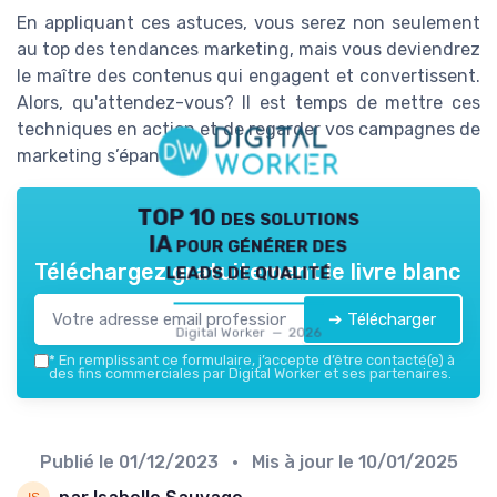
En appliquant ces astuces, vous serez non seulement
au top des tendances marketing, mais vous deviendrez
le maître des contenus qui engagent et convertissent.
Alors, qu'attendez-vous? Il est temps de mettre ces
techniques en action et de regarder vos campagnes de
marketing s’épanouir.
TOP 10 des solutions
IA pour générer des
leads de qualité
Téléchargez gratuitement le livre blanc
➔ Télécharger
Digital Worker — 2026
*
En remplissant ce formulaire, j’accepte d’être contacté(e) à
des fins commerciales par Digital Worker et ses partenaires.
Publié le
01/12/2023
• Mis à jour le
10/01/2025