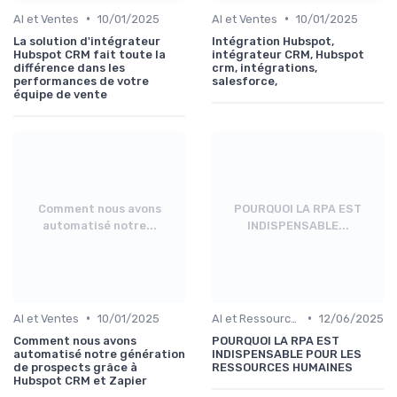
•
•
AI et Ventes
10/01/2025
AI et Ventes
10/01/2025
La solution d'intégrateur
Intégration Hubspot,
Hubspot CRM fait toute la
intégrateur CRM, Hubspot
différence dans les
crm, intégrations,
performances de votre
salesforce,
équipe de vente
Comment nous avons
POURQUOI LA RPA EST
automatisé notre...
INDISPENSABLE...
•
•
AI et Ventes
10/01/2025
AI et Ressources Humaines
12/06/2025
Comment nous avons
POURQUOI LA RPA EST
automatisé notre génération
INDISPENSABLE POUR LES
de prospects grâce à
RESSOURCES HUMAINES
Hubspot CRM et Zapier