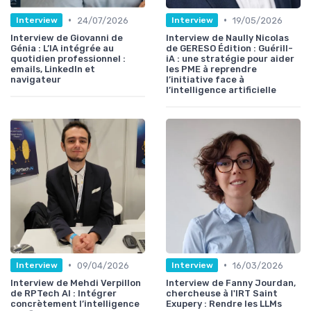
•
•
24/07/2026
19/05/2026
Interview
Interview
Interview de Giovanni de
Interview de Naully Nicolas
Génia : L’IA intégrée au
de GERESO Édition : Guérill-
quotidien professionnel :
iA : une stratégie pour aider
emails, LinkedIn et
les PME à reprendre
navigateur
l’initiative face à
l’intelligence artificielle
•
•
09/04/2026
16/03/2026
Interview
Interview
Interview de Mehdi Verpillon
Interview de Fanny Jourdan,
de RPTech AI : Intégrer
chercheuse à l'IRT Saint
concrètement l’intelligence
Exupery : Rendre les LLMs