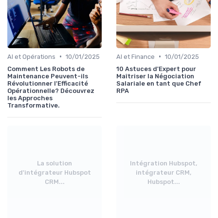
•
•
AI et Opérations
10/01/2025
AI et Finance
10/01/2025
Comment Les Robots de
10 Astuces d'Expert pour
Maintenance Peuvent-ils
Maîtriser la Négociation
Révolutionner l'Efficacité
Salariale en tant que Chef
Opérationnelle? Découvrez
RPA
les Approches
Transformative.
La solution
Intégration Hubspot,
d'intégrateur Hubspot
intégrateur CRM,
CRM...
Hubspot...