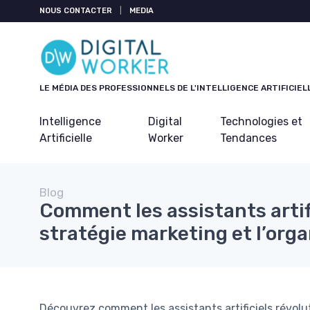
Panneau de gestion des cookies
NOUS CONTACTER
|
MEDIA
LE MÉDIA DES PROFESSIONNELS DE L'INTELLIGENCE ARTIFICIEL
Intelligence
Digital
Technologies et
Artificielle
Worker
Tendances
Blog
Comment les assistants artif
stratégie marketing et l’org
Découvrez comment les assistants artificiels révolu