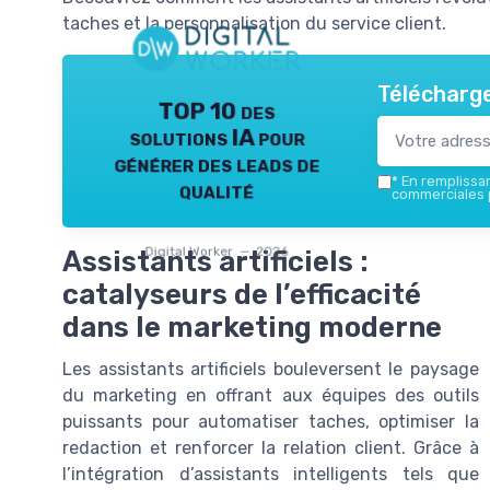
taches et la personnalisation du service client.
Télécharge
TOP 10 des
solutions IA pour
générer des leads de
*
En remplissant
qualité
commerciales p
Digital Worker — 2026
Assistants artificiels :
catalyseurs de l’efficacité
dans le marketing moderne
Les assistants artificiels bouleversent le paysage
du marketing en offrant aux équipes des outils
puissants pour automatiser taches, optimiser la
redaction et renforcer la relation client. Grâce à
l’intégration d’assistants intelligents tels que