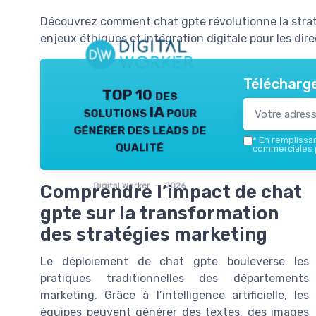
Découvrez comment chat gpte révolutionne la straté
enjeux éthiques et intégration digitale pour les dir
Télécharge
TOP 10 des
solutions IA pour
générer des leads de
*
En remplissant
qualité
commerciales p
Digital Worker — 2026
Comprendre l’impact de chat
gpte sur la transformation
des stratégies marketing
Le déploiement de chat gpte bouleverse les
pratiques traditionnelles des départements
marketing. Grâce à l’intelligence artificielle, les
équipes peuvent générer des textes, des images