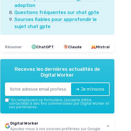
adoption
Questions fréquentes sur chat gpte
Sources fiables pour approfondir le
sujet chat gpte
Résumer
ChatGPT
Claude
Mistral
Recevez les dernières actualités de
Digital Worker
➔ Je m'inscris
*
En remplissant ce formulaire, j’accepte d’être
contacté(e) à des fins commerciales par Digital Worker et
ses partenaires.
Digital Worker
Ajoutez-nous à vos sources préférées sur Google