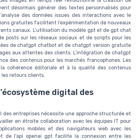
des images en temps réel révolutionne la création de
vent désormais générer des textes personnalisés pour
’analyse des données issues des interactions avec le
sions gratuites facilitent l’expérimentation de nouveaux
rents canaux. L’utilisation du modèle gpt et de gpt chat
e posts sur les réseaux sociaux et de scripts pour les
cées de chatgpt chatbot et de chatgpt version gratuite
sages aux attentes des clients. L’intégration de chatgpt
nence des contenus pour les marchés francophones. Les
 la cohérence éditoriale et à la qualité des contenus
les retours clients.
l’écosystème digital des
al des entreprises nécessite une approche structurée et
ailler en étroite collaboration avec les équipes IT pour
applications mobiles et des navigateurs web avec les
et de l’api openai gpt facilite la connexion entre les