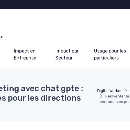
LE
Impact en
Impact par
Usage pour les
Entreprise
Secteur
particuliers
eting avec chat gpte :
Digital Worker
es pour les directions
Réinventer la 
perspectives pou