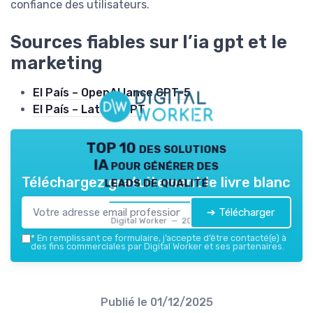
confiance des utilisateurs.
Sources fiables sur l’ia gpt et le
marketing
El País – OpenAI lance GPT-5
El País – Latam-GPT
TOP 10 des solutions
IA pour générer des
leads de qualité
Téléchargez gratuitement le livre blanc
➔ Télécharger
Digital Worker — 2026
*
En remplissant ce formulaire, j’accepte d’être contacté(e) à
des fins commerciales par Digital Worker et ses partenaires.
Publié le
01/12/2025