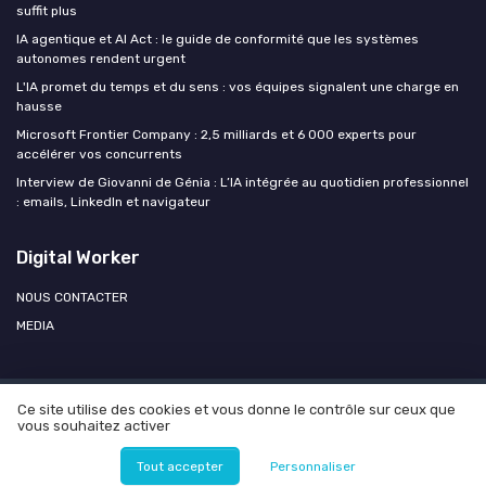
suffit plus
IA agentique et AI Act : le guide de conformité que les systèmes
autonomes rendent urgent
L'IA promet du temps et du sens : vos équipes signalent une charge en
hausse
Microsoft Frontier Company : 2,5 milliards et 6 000 experts pour
accélérer vos concurrents
Interview de Giovanni de Génia : L’IA intégrée au quotidien professionnel
: emails, LinkedIn et navigateur
Digital Worker
NOUS CONTACTER
MEDIA
Ce site utilise des cookies et vous donne le contrôle sur ceux que
Mentions légales
Politique de confidentialité
Agence OPEN
vous souhaitez activer
AI
© Digital Worker 2026
Tout accepter
Personnaliser