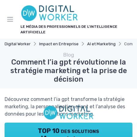
Panneau de gestion des cookies
LE MÉDIA DES PROFESSIONNELS DE L'INTELLIGENCE
ARTIFICIELLE
Digital Worker
Impact en Entreprise
AI et Marketing
Commen
Blog
Comment l’ia gpt révolutionne la
stratégie marketing et la prise de
décision
Découvrez comment l’ia gpt transforme la stratégie
marketing, la personnalisation client et l’analyse des
données pour les directions marketing.
TOP 10 des solutions