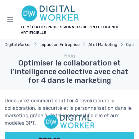
Panneau de gestion des cookies
LE MÉDIA DES PROFESSIONNELS DE L'INTELLIGENCE
ARTIFICIELLE
Digital Worker
Impact en Entreprise
AI et Marketing
Optimis
Blog
Optimiser la collaboration et
l’intelligence collective avec chat
for 4 dans le marketing
Découvrez comment chat for 4 révolutionne la
collaboration, la sécurité et la personnalisation dans le
marketing grâce à l’intelligence artificielle et aux
modèles GPT.