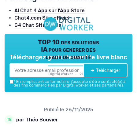
AI Chat 4 App sur l’App Store
Chat4.com Site officiel
G4 Chat Site officiel
TOP 10 des solutions
IA pour générer des
leads de qualité
Téléchargez gratuitement le livre blanc
➔ Télécharger
Digital Worker — 2026
*
En remplissant ce formulaire, j’accepte d’être contacté(e) à
des fins commerciales par Digital Worker et ses partenaires.
Publié le
26/11/2025
par Théo Bouvier