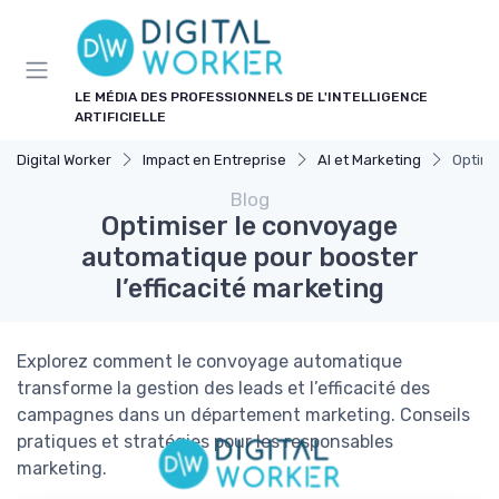
Panneau de gestion des cookies
LE MÉDIA DES PROFESSIONNELS DE L'INTELLIGENCE
ARTIFICIELLE
Digital Worker
Impact en Entreprise
AI et Marketing
Optimi
Blog
Optimiser le convoyage
automatique pour booster
l’efficacité marketing
Explorez comment le convoyage automatique
transforme la gestion des leads et l’efficacité des
campagnes dans un département marketing. Conseils
pratiques et stratégies pour les responsables
marketing.