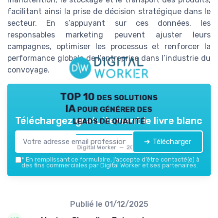
facilitant ainsi la prise de décision stratégique dans le
secteur. En s’appuyant sur ces données, les
responsables marketing peuvent ajuster leurs
campagnes, optimiser les processus et renforcer la
performance globale de l’entreprise dans l’industrie du
convoyage.
TOP 10 des solutions
IA pour générer des
leads de qualité
Téléchargez gratuitement le livre blanc
➔ Télécharger
Digital Worker — 2026
*
En remplissant ce formulaire, j’accepte d’être contacté(e) à
des fins commerciales par Digital Worker et ses partenaires.
Publié le
01/12/2025