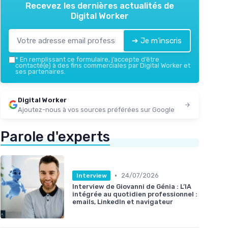
Recevez les dernières actualités de
Digital Worker
➔ Je m'inscris
*
En remplissant ce formulaire, j’accepte d’être
contacté(e) à des fins commerciales par Digital Worker et
ses partenaires.
Digital Worker
Ajoutez-nous à vos sources préférées sur Google
Parole d'experts
•
24/07/2026
Interview
Interview de Giovanni de Génia : L’IA
intégrée au quotidien professionnel :
emails, LinkedIn et navigateur