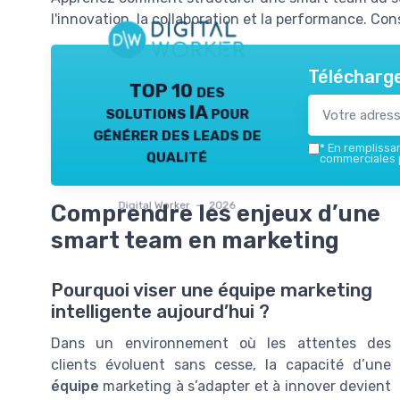
l'innovation, la collaboration et la performance. Co
Télécharge
TOP 10 des
solutions IA pour
générer des leads de
*
En remplissant
qualité
commerciales p
Digital Worker — 2026
Comprendre les enjeux d’une
smart team en marketing
Pourquoi viser une équipe marketing
intelligente aujourd’hui ?
Dans un environnement où les attentes des
clients évoluent sans cesse, la capacité d’une
équipe
marketing à s’adapter et à innover devient