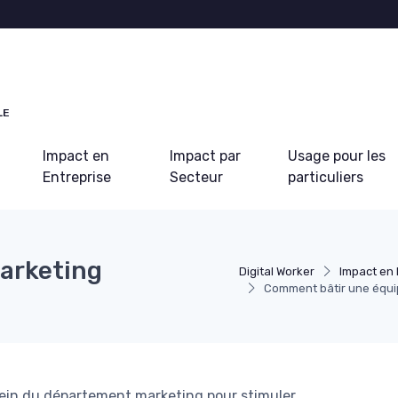
LE
Impact en
Impact par
Usage pour les
Entreprise
Secteur
particuliers
arketing
Digital Worker
Impact en 
Comment bâtir une équip
in du département marketing pour stimuler