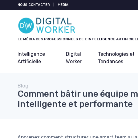
Panneau de gestion des cookies
NOUS CONTACTER
|
MEDIA
LE MÉDIA DES PROFESSIONNELS DE L'INTELLIGENCE ARTIFICIEL
Intelligence
Digital
Technologies et
Artificielle
Worker
Tendances
Blog
Comment bâtir une équipe m
intelligente et performante
Apprenez comment structurer une smart team au se