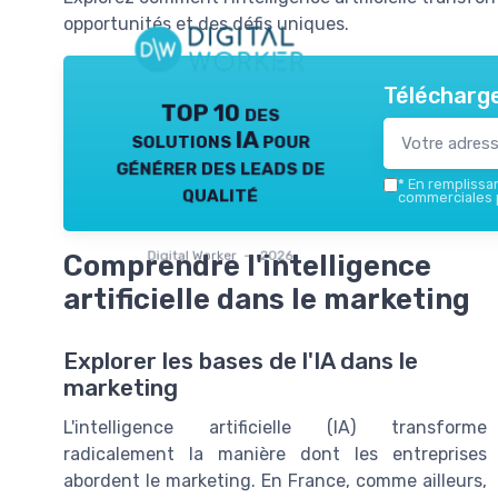
opportunités et des défis uniques.
Télécharge
TOP 10 des
solutions IA pour
générer des leads de
*
En remplissant
qualité
commerciales p
Digital Worker — 2026
Comprendre l'intelligence
artificielle dans le marketing
Explorer les bases de l'IA dans le
marketing
L'intelligence artificielle (IA) transforme
radicalement la manière dont les entreprises
abordent le marketing. En France, comme ailleurs,