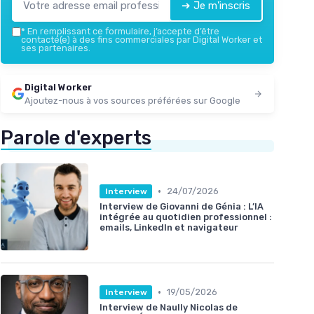
➔ Je m'inscris
*
En remplissant ce formulaire, j’accepte d’être
contacté(e) à des fins commerciales par Digital Worker et
ses partenaires.
Digital Worker
Ajoutez-nous à vos sources préférées sur Google
Parole d'experts
•
24/07/2026
Interview
Interview de Giovanni de Génia : L’IA
intégrée au quotidien professionnel :
emails, LinkedIn et navigateur
•
19/05/2026
Interview
Interview de Naully Nicolas de