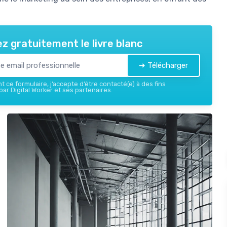
z gratuitement le livre blanc
➔ Télécharger
 ce formulaire, j’accepte d’être contacté(e) à des fins
ar Digital Worker et ses partenaires.