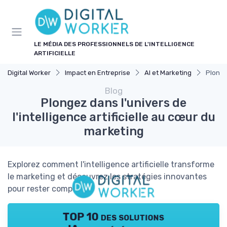
Panneau de gestion des cookies
LE MÉDIA DES PROFESSIONNELS DE L'INTELLIGENCE
ARTIFICIELLE
Digital Worker
Impact en Entreprise
AI et Marketing
Plongez
Blog
Plongez dans l'univers de
l'intelligence artificielle au cœur du
marketing
Explorez comment l'intelligence artificielle transforme
le marketing et découvrez les stratégies innovantes
pour rester compétitif.
TOP 10 des solutions