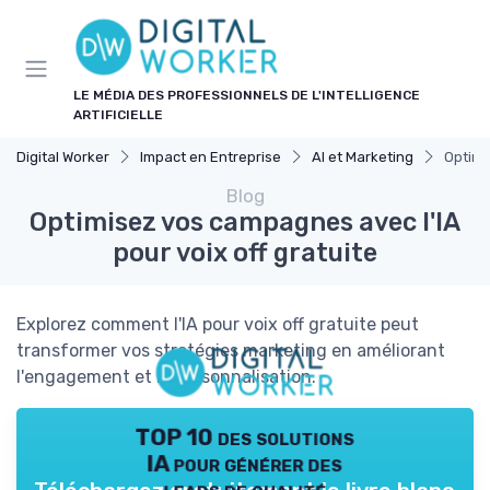
Panneau de gestion des cookies
LE MÉDIA DES PROFESSIONNELS DE L'INTELLIGENCE
ARTIFICIELLE
Digital Worker
Impact en Entreprise
AI et Marketing
Optimi
Blog
Optimisez vos campagnes avec l'IA
pour voix off gratuite
Explorez comment l'IA pour voix off gratuite peut
transformer vos stratégies marketing en améliorant
l'engagement et la personnalisation.
TOP 10 des solutions
IA pour générer des
leads de qualité