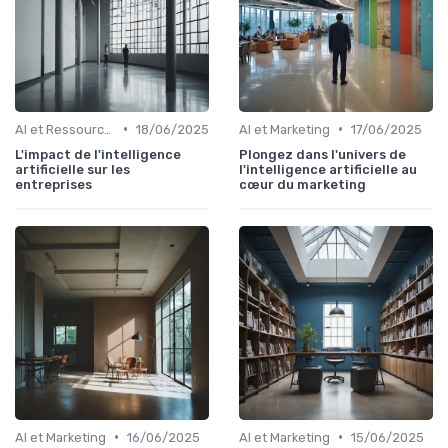
•
•
AI et Ressources Humaines
18/06/2025
AI et Marketing
17/06/2025
L'impact de l'intelligence
Plongez dans l'univers de
artificielle sur les
l'intelligence artificielle au
entreprises
cœur du marketing
•
•
AI et Marketing
16/06/2025
AI et Marketing
15/06/2025