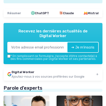
Résumer
ChatGPT
Claude
Mistral
Recevez les dernières actualités de
Digital Worker
➔ Je m'inscris
*
En remplissant ce formulaire, j’accepte d’être contacté(e) à
des fins commerciales par Digital Worker et ses partenaires.
Digital Worker
Ajoutez-nous à vos sources préférées sur Google
Parole d'experts