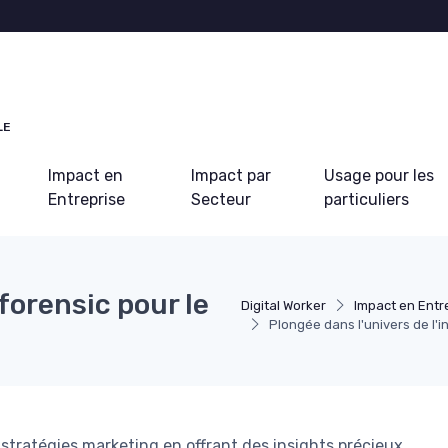
LE
Impact en
Impact par
Usage pour les
Entreprise
Secteur
particuliers
nforensic pour le
Digital Worker
Impact en Entr
Plongée dans l'univers de l'i
stratégies marketing en offrant des insights précieux