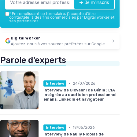
➔ Je m'inscris
*
En remplissant ce formulaire, j’accepte d’être
contacté(e) à des fins commerciales par Digital Worker et
ses partenaires.
Digital Worker
Ajoutez-nous à vos sources préférées sur Google
Parole d'experts
•
24/07/2026
Interview
Interview de Giovanni de Génia : L’IA
intégrée au quotidien professionnel :
emails, LinkedIn et navigateur
•
19/05/2026
Interview
Interview de Naully Nicolas de