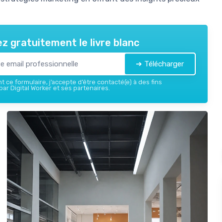
z gratuitement le livre blanc
➔ Télécharger
 ce formulaire, j’accepte d’être contacté(e) à des fins
ar Digital Worker et ses partenaires.