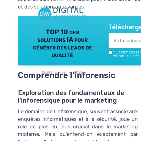
et des solutions innovantes.
Télécharge
TOP 10 des
solutions IA pour
générer des leads de
*
En remplissant
qualité
commerciales p
Digital Worker — 2026
Comprendre l'inforensic
Exploration des fondamentaux de
l'inforensique pour le marketing
Le domaine de l'inforensique, souvent associé aux
enquêtes informatiques et à la sécurité, joue un
rôle de plus en plus crucial dans le marketing
moderne. Mais qu'entend-on exactement par