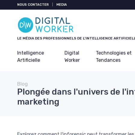
Panneau de gestion des cookies
NOUS CONTACTER
|
MEDIA
LE MÉDIA DES PROFESSIONNELS DE L'INTELLIGENCE ARTIFICIEL
Intelligence
Digital
Technologies et
Artificielle
Worker
Tendances
Blog
Plongée dans l'univers de l'i
marketing
Explorez comment l'inforensic peut transformer les 