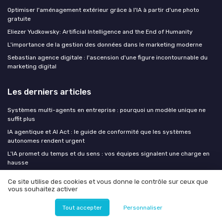
Optimiser l'aménagement extérieur grâce à l'IA à partir d'une photo
gratuite
Eliezer Yudkowsky: Artificial Intelligence and the End of Humanity
L'importance de la gestion des données dans le marketing moderne
Sebastian agence digitale : l'ascension d'une figure incontournable du
marketing digital
Les derniers articles
Systèmes multi-agents en entreprise : pourquoi un modèle unique ne
suffit plus
IA agentique et AI Act : le guide de conformité que les systèmes
autonomes rendent urgent
L'IA promet du temps et du sens : vos équipes signalent une charge en
hausse
Microsoft Frontier Company : 2,5 milliards et 6 000 experts pour
Ce site utilise des cookies et vous donne le contrôle sur ceux que
accélérer vos concurrents
vous souhaitez activer
Interview de Giovanni de Génia : L’IA intégrée au quotidien professionnel
: emails, LinkedIn et navigateur
Tout accepter
Personnaliser