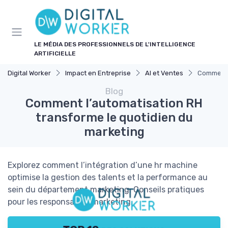
Panneau de gestion des cookies
LE MÉDIA DES PROFESSIONNELS DE L'INTELLIGENCE
ARTIFICIELLE
Digital Worker
Impact en Entreprise
AI et Ventes
Comment l
Blog
Comment l’automatisation RH
transforme le quotidien du
marketing
Explorez comment l’intégration d’une hr machine
optimise la gestion des talents et la performance au
sein du département marketing. Conseils pratiques
pour les responsables marketing.