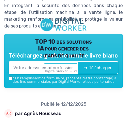
En intégrant la sécurité des données dans chaque
étape, de l’utilisation machine à la vente ligne, le
marketing renforce sa crédibilité et protège la valeur
de ses produits et services.
TOP 10 des solutions
IA pour générer des
leads de qualité
Téléchargez gratuitement le livre blanc
➔ Télécharger
Digital Worker — 2026
*
En remplissant ce formulaire, j’accepte d’être contacté(e) à
des fins commerciales par Digital Worker et ses partenaires.
Publié le
12/12/2025
par Agnès Rousseau