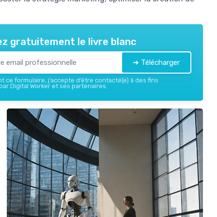
z gratuitement le livre blanc
➔ Télécharger
 ce formulaire, j’accepte d’être contacté(e) à des fins
ar Digital Worker et ses partenaires.