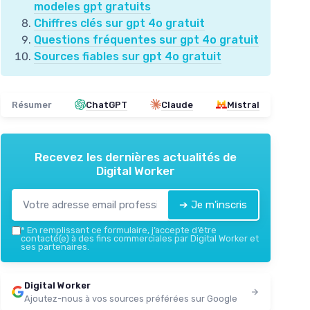
modeles gpt gratuits
Chiffres clés sur gpt 4o gratuit
Questions fréquentes sur gpt 4o gratuit
Sources fiables sur gpt 4o gratuit
Résumer
ChatGPT
Claude
Mistral
Recevez les dernières actualités de
Digital Worker
➔ Je m'inscris
*
En remplissant ce formulaire, j’accepte d’être
contacté(e) à des fins commerciales par Digital Worker et
ses partenaires.
Digital Worker
Ajoutez-nous à vos sources préférées sur Google