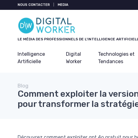
Panneau de gestion des cookies
NOUS CONTACTER
|
MEDIA
LE MÉDIA DES PROFESSIONNELS DE L'INTELLIGENCE ARTIFICIEL
Intelligence
Digital
Technologies et
Artificielle
Worker
Tendances
Blog
Comment exploiter la version
pour transformer la stratégi
Découvrez comment exploiter gpt 4o gratuit pour boo