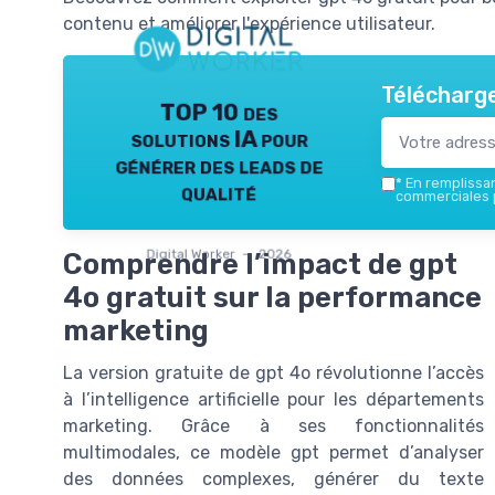
contenu et améliorer l'expérience utilisateur.
Télécharge
TOP 10 des
solutions IA pour
générer des leads de
*
En remplissant
qualité
commerciales p
Digital Worker — 2026
Comprendre l’impact de gpt
4o gratuit sur la performance
marketing
La version gratuite de gpt 4o révolutionne l’accès
à l’intelligence artificielle pour les départements
marketing. Grâce à ses fonctionnalités
multimodales, ce modèle gpt permet d’analyser
des données complexes, générer du texte