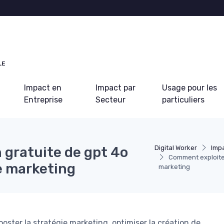
LE
Impact en
Impact par
Usage pour les
Entreprise
Secteur
particuliers
 gratuite de gpt 4o
Digital Worker
Impa
Comment exploiter
e marketing
marketing
ster la stratégie marketing, optimiser la création de