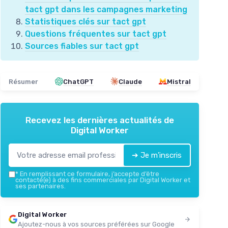
tact gpt dans les campagnes marketing
Statistiques clés sur tact gpt
Questions fréquentes sur tact gpt
Sources fiables sur tact gpt
Résumer
ChatGPT
Claude
Mistral
Recevez les dernières actualités de
Digital Worker
➔ Je m'inscris
*
En remplissant ce formulaire, j’accepte d’être
contacté(e) à des fins commerciales par Digital Worker et
ses partenaires.
Digital Worker
Ajoutez-nous à vos sources préférées sur Google