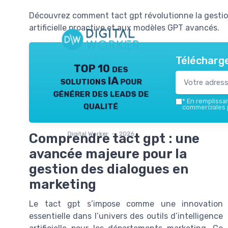
Découvrez comment tact gpt révolutionne la gestion
artificielle proactive et aux modèles GPT avancés.
Télécharge
TOP 10 des
solutions IA pour
générer des leads de
*
En remplissant
qualité
commerciales p
Digital Worker — 2026
Comprendre tact gpt : une
avancée majeure pour la
gestion des dialogues en
marketing
Le tact gpt s’impose comme une innovation
essentielle dans l’univers des outils d’intelligence