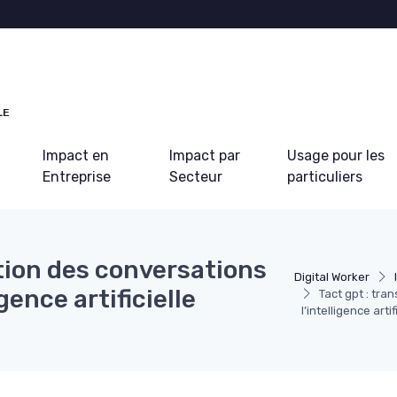
LE
Impact en
Impact par
Usage pour les
Entreprise
Secteur
particuliers
stion des conversations
Digital Worker
gence artificielle
Tact gpt : tra
l’intelligence arti