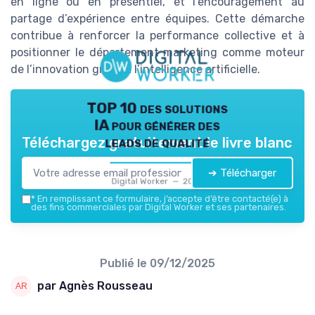
en ligne ou en présentiel, et l’encouragement au
partage d’expérience entre équipes. Cette démarche
contribue à renforcer la performance collective et à
positionner le département marketing comme moteur
de l’innovation grâce à l’intelligence artificielle.
TOP 10 des solutions
IA pour générer des
leads de qualité
Téléchargez gratuitement le livre blanc
➔ Télécharger
Digital Worker — 2026
*
En remplissant ce formulaire, j’accepte d’être contacté(e) à
des fins commerciales par Digital Worker et ses partenaires.
Publié le
09/12/2025
par Agnès Rousseau