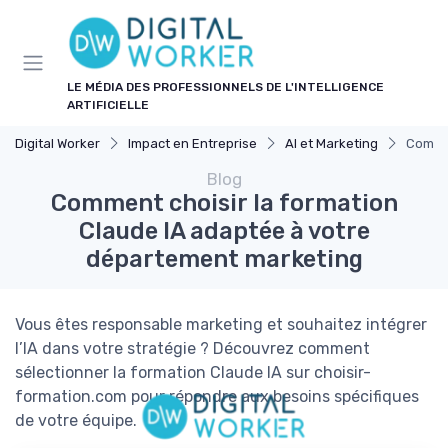
Panneau de gestion des cookies
LE MÉDIA DES PROFESSIONNELS DE L'INTELLIGENCE
ARTIFICIELLE
Digital Worker
Impact en Entreprise
AI et Marketing
Commen
Blog
Comment choisir la formation
Claude IA adaptée à votre
département marketing
Vous êtes responsable marketing et souhaitez intégrer
l’IA dans votre stratégie ? Découvrez comment
sélectionner la formation Claude IA sur choisir-
formation.com pour répondre aux besoins spécifiques
de votre équipe.