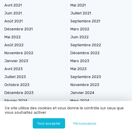
Avril 2021
Mai 2021
Juin 2021
Juillet 2021
Août 2021
Septembre 2021
Décembre 2021
Mars 2022
Mai 2022
Juin 2022
Août 2022
Septembre 2022
Novembre 2022
Décembre 2022
Janvier 2023
Mars 2023
Avril 2023
Mai 2023
Juillet 2023
Septembre 2023
Octobre 2023
Novembre 2023
Décembre 2023
Janvier 2024
Février 2024
Mars 2024
Ce site utilise des cookies et vous donne le contrôle sur ceux que
Avril 2024
Mai 2024
vous souhaitez activer
Juin 2024
Juillet 2024
Tout accepter
Personnaliser
Août 2024
Septembre 2024