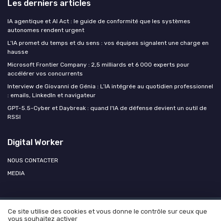
Les derniers articles
IA agentique et AI Act : le guide de conformité que les systèmes
autonomes rendent urgent
L'IA promet du temps et du sens : vos équipes signalent une charge en
hausse
Microsoft Frontier Company : 2,5 milliards et 6 000 experts pour
accélérer vos concurrents
Interview de Giovanni de Génia : L’IA intégrée au quotidien professionnel
: emails, LinkedIn et navigateur
GPT-5.5-Cyber et Daybreak : quand l'IA de défense devient un outil de
RSSI
Digital Worker
NOUS CONTACTER
MEDIA
Ce site utilise des cookies et vous donne le contrôle sur ceux que
Mentions légales
Politique de confidentialité
Agence OPEN
vous souhaitez activer