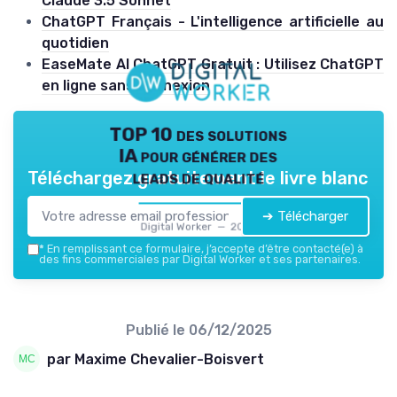
Claude 3.5 Sonnet
ChatGPT Français - L'intelligence artificielle au
quotidien
EaseMate AI ChatGPT Gratuit : Utilisez ChatGPT
en ligne sans connexion
TOP 10 des solutions
IA pour générer des
leads de qualité
Téléchargez gratuitement le livre blanc
➔ Télécharger
Digital Worker — 2026
*
En remplissant ce formulaire, j’accepte d’être contacté(e) à
des fins commerciales par Digital Worker et ses partenaires.
Publié le
06/12/2025
par Maxime Chevalier-Boisvert