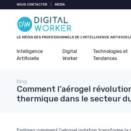
Panneau de gestion des cookies
NOUS CONTACTER
|
MEDIA
LE MÉDIA DES PROFESSIONNELS DE L'INTELLIGENCE ARTIFICIEL
Intelligence
Digital
Technologies et
Artificielle
Worker
Tendances
Blog
Comment l’aérogel révolution
thermique dans le secteur d
Explorez comment l’aérogel isolation transforme la ge