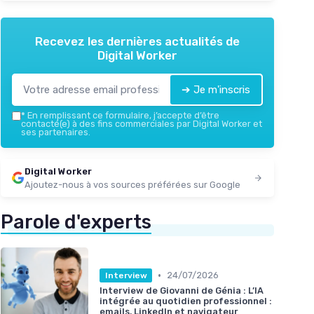
Recevez les dernières actualités de
Digital Worker
➔ Je m'inscris
*
En remplissant ce formulaire, j’accepte d’être
contacté(e) à des fins commerciales par Digital Worker et
ses partenaires.
Digital Worker
Ajoutez-nous à vos sources préférées sur Google
Parole d'experts
•
24/07/2026
Interview
Interview de Giovanni de Génia : L’IA
intégrée au quotidien professionnel :
emails, LinkedIn et navigateur