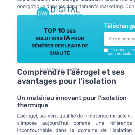
énergétique dans les départements marketing. Conse
Télécharge
TOP 10 des
solutions IA pour
générer des leads de
*
En remplissant
qualité
commerciales p
Digital Worker — 2026
Comprendre l’aérogel et ses
avantages pour l’isolation
Un matériau innovant pour l’isolation
thermique
L’aérogel, souvent qualifié de « matériau miracle »,
s’impose aujourd’hui comme une référence
incontournable dans le domaine de l’isolation