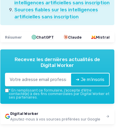
intelligences artificielles sans inscription
Sources fiables sur les intelligences
artificielles sans inscription
Résumer
ChatGPT
Claude
Mistral
Recevez les dernières actualités de
Digital Worker
➔ Je m'inscris
*
En remplissant ce formulaire, j’accepte d’être
contacté(e) à des fins commerciales par Digital Worker et
ses partenaires.
Digital Worker
Ajoutez-nous à vos sources préférées sur Google