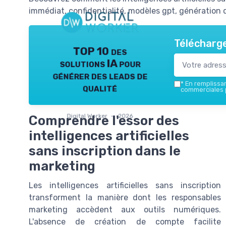
immédiat, confidentialité, modèles gpt, génération 
Télécharge
TOP 10 des
solutions IA pour
générer des leads de
*
En remplissant
qualité
commerciales p
Digital Worker — 2026
Comprendre l'essor des
intelligences artificielles
sans inscription dans le
marketing
Les intelligences artificielles sans inscription
transforment la manière dont les responsables
marketing accèdent aux outils numériques.
L'absence de création de compte facilite