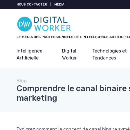
Panneau de gestion des cookies
NOUS CONTACTER
|
MEDIA
LE MÉDIA DES PROFESSIONNELS DE L'INTELLIGENCE ARTIFICIEL
Intelligence
Digital
Technologies et
Artificielle
Worker
Tendances
Blog
Comprendre le canal binaire
marketing
Explorez comment le concept de canal binaire symét