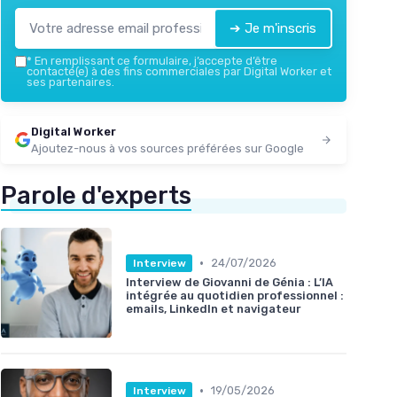
➔ Je m'inscris
*
En remplissant ce formulaire, j’accepte d’être
contacté(e) à des fins commerciales par Digital Worker et
ses partenaires.
Digital Worker
Ajoutez-nous à vos sources préférées sur Google
Parole d'experts
•
24/07/2026
Interview
Interview de Giovanni de Génia : L’IA
intégrée au quotidien professionnel :
emails, LinkedIn et navigateur
•
19/05/2026
Interview