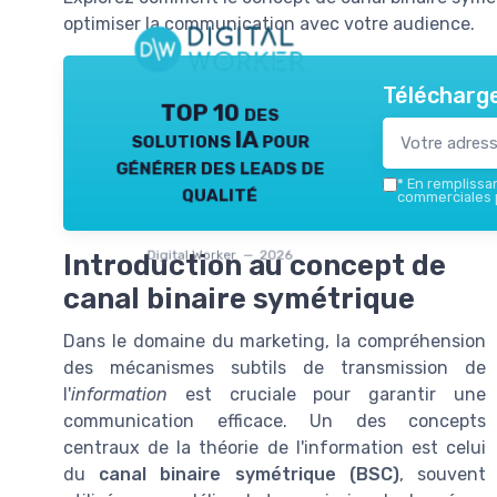
optimiser la communication avec votre audience.
Télécharge
TOP 10 des
solutions IA pour
générer des leads de
*
En remplissant
qualité
commerciales p
Digital Worker — 2026
Introduction au concept de
canal binaire symétrique
Dans le domaine du marketing, la compréhension
des mécanismes subtils de transmission de
l'
information
est cruciale pour garantir une
communication efficace. Un des concepts
centraux de la théorie de l'information est celui
du
canal binaire symétrique (BSC)
, souvent