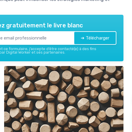
z gratuitement le livre blanc
➔ Télécharger
 ce formulaire, j’accepte d’être contacté(e) à des fins
ar Digital Worker et ses partenaires.