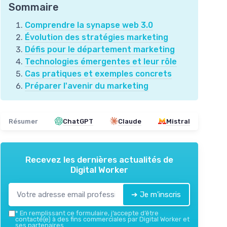
Sommaire
Comprendre la synapse web 3.0
Évolution des stratégies marketing
Défis pour le département marketing
Technologies émergentes et leur rôle
Cas pratiques et exemples concrets
Préparer l'avenir du marketing
Résumer
ChatGPT
Claude
Mistral
Recevez les dernières actualités de
Digital Worker
➔ Je m'inscris
*
En remplissant ce formulaire, j’accepte d’être
contacté(e) à des fins commerciales par Digital Worker et
ses partenaires.