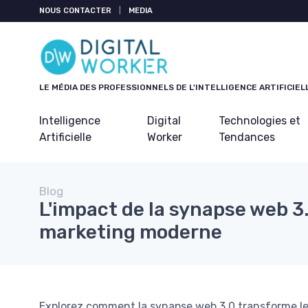
Panneau de gestion des cookies
NOUS CONTACTER
|
MEDIA
LE MÉDIA DES PROFESSIONNELS DE L'INTELLIGENCE ARTIFICIEL
Intelligence
Digital
Technologies et
Artificielle
Worker
Tendances
Blog
L'impact de la synapse web 3.
marketing moderne
Explorez comment la synapse web 3.0 transforme les