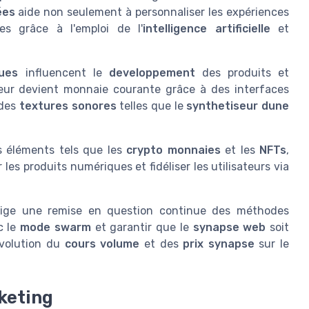
ées
aide non seulement à personnaliser les expériences
es grâce à l'emploi de l'
intelligence artificielle
et
ques
influencent le
developpement
des produits et
teur devient monnaie courante grâce à des interfaces
 des
textures sonores
telles que le
synthetiseur dune
es éléments tels que les
crypto monnaies
et les
NFTs
,
es produits numériques et fidéliser les utilisateurs via
ige une remise en question continue des méthodes
c le
mode swarm
et garantir que le
synapse web
soit
'évolution du
cours volume
et des
prix synapse
sur le
keting