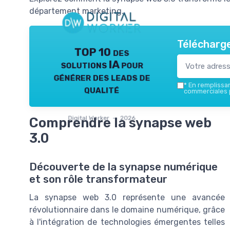
département marketing.
Télécharge
TOP 10 des
solutions IA pour
générer des leads de
*
En remplissant
qualité
commerciales p
Digital Worker — 2026
Comprendre la synapse web
3.0
Découverte de la synapse numérique
et son rôle transformateur
La synapse web 3.0 représente une avancée
révolutionnaire dans le domaine numérique, grâce
à l'intégration de technologies émergentes telles