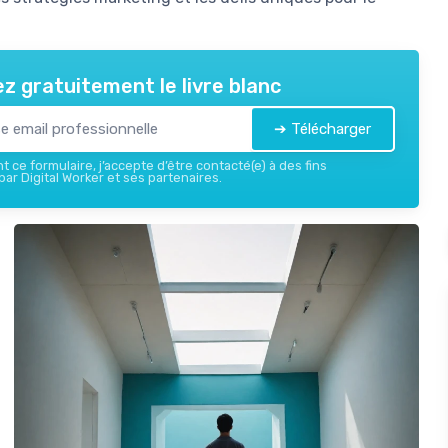
z gratuitement le livre blanc
➔ Télécharger
 ce formulaire, j’accepte d’être contacté(e) à des fins
ar Digital Worker et ses partenaires.