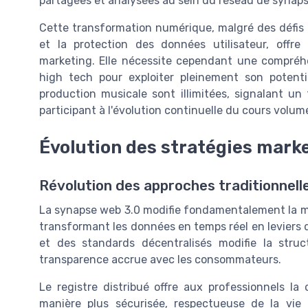
partagées et analysées au sein du réseau de synap
Cette transformation numérique, malgré des défis 
et la protection des données utilisateur, offre
marketing. Elle nécessite cependant une compréhe
high tech pour exploiter pleinement son potenti
production musicale sont illimitées, signalant u
participant à l'évolution continuelle du cours volu
Évolution des stratégies mark
Révolution des approches traditionnell
La synapse web 3.0 modifie fondamentalement la ma
transformant les données en temps réel en leviers d
et des standards décentralisés modifie la str
transparence accrue avec les consommateurs.
Le registre distribué offre aux professionnels la
manière plus sécurisée, respectueuse de la vie p