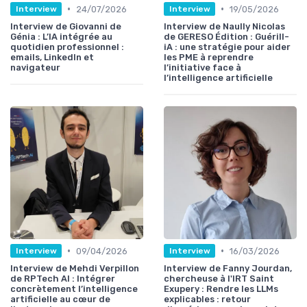
•
•
24/07/2026
19/05/2026
Interview
Interview
Interview de Giovanni de
Interview de Naully Nicolas
Génia : L’IA intégrée au
de GERESO Édition : Guérill-
quotidien professionnel :
iA : une stratégie pour aider
emails, LinkedIn et
les PME à reprendre
navigateur
l’initiative face à
l’intelligence artificielle
•
•
09/04/2026
16/03/2026
Interview
Interview
Interview de Mehdi Verpillon
Interview de Fanny Jourdan,
de RPTech AI : Intégrer
chercheuse à l'IRT Saint
concrètement l’intelligence
Exupery : Rendre les LLMs
artificielle au cœur de
explicables : retour