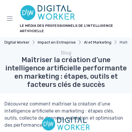
Panneau de gestion des cookies
LE MÉDIA DES PROFESSIONNELS DE L'INTELLIGENCE
ARTIFICIELLE
Digital Worker
Impact en Entreprise
AI et Marketing
Maîtris
Blog
Maîtriser la création d’une
intelligence artificielle performante
en marketing : étapes, outils et
facteurs clés de succès
Découvrez comment maîtriser la création d’une
intelligence artificielle en marketing : étapes clés,
outils, collecte de données, validation et optimisation
des performances.