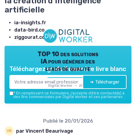
la création d’intelligence
artificielle
ia-insights.fr
data-bird.co
ziggourat.com
TOP 10 des solutions
IA pour générer des
leads de qualité
Téléchargez gratuitement le livre blanc
➔ Télécharger
Digital Worker — 2026
*
En remplissant ce formulaire, j’accepte d’être contacté(e) à
des fins commerciales par Digital Worker et ses partenaires.
Publié le
20/01/2026
par Vincent Beaurivage