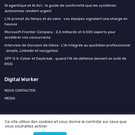
IA agentique et AI Act : le guide de conformité que les systèmes
autonomes rendent urgent
L'IA promet du temps et du sens : vos équipes signalent une charge en
hausse
Microsoft Frontier Company : 2,5 milliards et 6 000 experts pour
accélérer vos concurrents
Interview de Giovanni de Génia : L’IA intégrée au quotidien professionnel
: emails, LinkedIn et navigateur
GPT-5.5-Cyber et Daybreak : quand l'IA de défense devient un outil de
RSSI
Digital Worker
NOUS CONTACTER
MEDIA
Ce site utilise des cookies et vous donne le contrôle sur ceux que
Mentions légales
Politique de confidentialité
Agence OPEN
vous souhaitez activer
AI