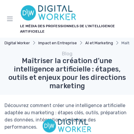
Panneau de gestion des cookies
LE MÉDIA DES PROFESSIONNELS DE L'INTELLIGENCE
ARTIFICIELLE
Digital Worker
Impact en Entreprise
AI et Marketing
Maîtris
Blog
Maîtriser la création d’une
intelligence artificielle : étapes,
outils et enjeux pour les directions
marketing
Découvrez comment créer une intelligence artificielle
adaptée au marketing : étapes clés, outils, préparation
des données, intégration et pilotage des
performances.