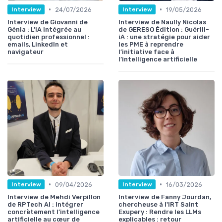
•
•
24/07/2026
19/05/2026
Interview
Interview
Interview de Giovanni de
Interview de Naully Nicolas
Génia : L’IA intégrée au
de GERESO Édition : Guérill-
quotidien professionnel :
iA : une stratégie pour aider
emails, LinkedIn et
les PME à reprendre
navigateur
l’initiative face à
l’intelligence artificielle
•
•
09/04/2026
16/03/2026
Interview
Interview
Interview de Mehdi Verpillon
Interview de Fanny Jourdan,
de RPTech AI : Intégrer
chercheuse à l'IRT Saint
concrètement l’intelligence
Exupery : Rendre les LLMs
artificielle au cœur de
explicables : retour