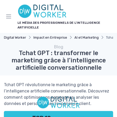
Panneau de gestion des cookies
LE MÉDIA DES PROFESSIONNELS DE L'INTELLIGENCE
ARTIFICIELLE
Digital Worker
Impact en Entreprise
AI et Marketing
Tchat G
Blog
Tchat GPT : transformer le
marketing grâce à l’intelligence
artificielle conversationnelle
Tchat GPT révolutionne le marketing grâce à
l’intelligence artificielle conversationnelle. Découvrez
comment optimiser vos campagnes, analyser les
données et personnaliser l’expérience client.