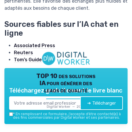
pertinentes. Elle favorise des échanges plus fluides et
adaptés aux besoins de chaque client.
Sources fiables sur l’IA chat en
ligne
Associated Press
Reuters
Tom’s Guide
TOP 10 des solutions
IA pour générer des
leads de qualité
Téléchargez gratuitement le livre blanc
➔ Télécharger
Digital Worker — 2026
*
En remplissant ce formulaire, j’accepte d’être contacté(e) à
des fins commerciales par Digital Worker et ses partenaires.