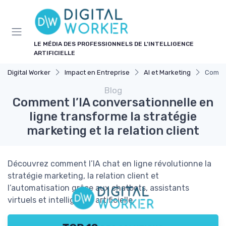
Panneau de gestion des cookies
LE MÉDIA DES PROFESSIONNELS DE L'INTELLIGENCE
ARTIFICIELLE
Digital Worker
Impact en Entreprise
AI et Marketing
Commen
Blog
Comment l’IA conversationnelle en
ligne transforme la stratégie
marketing et la relation client
Découvrez comment l’IA chat en ligne révolutionne la
stratégie marketing, la relation client et
l’automatisation grâce aux chatbots, assistants
virtuels et intelligence artificielle.