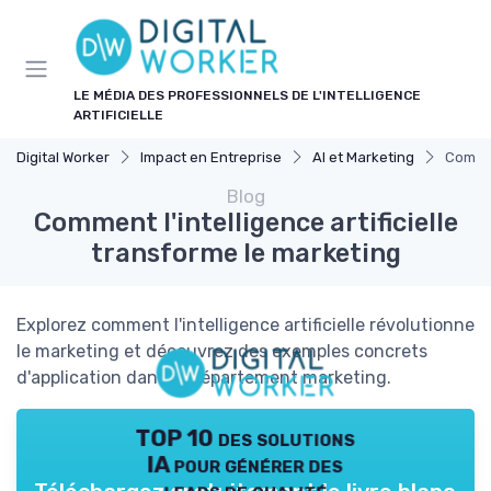
Panneau de gestion des cookies
LE MÉDIA DES PROFESSIONNELS DE L'INTELLIGENCE
ARTIFICIELLE
Digital Worker
Impact en Entreprise
AI et Marketing
Commen
Blog
Comment l'intelligence artificielle
transforme le marketing
Explorez comment l'intelligence artificielle révolutionne
le marketing et découvrez des exemples concrets
d'application dans le département marketing.
TOP 10 des solutions
IA pour générer des
leads de qualité