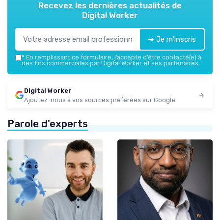
Recevez les dernières actualités de
Digital Worker
➔ Je m'inscris
*
En remplissant ce formulaire, j’accepte d’être contacté(e) à
des fins commerciales par Digital Worker et ses partenaires.
Digital Worker
Ajoutez-nous à vos sources préférées sur Google
Parole d'experts