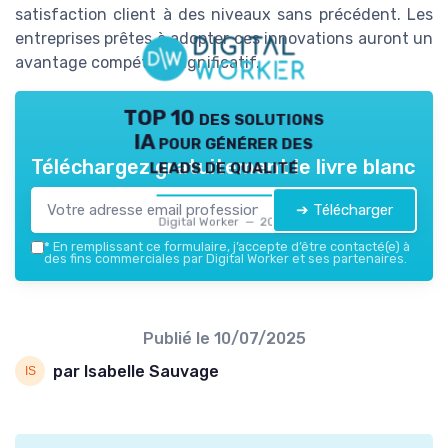
satisfaction client à des niveaux sans précédent. Les
entreprises prêtes à adopter ces innovations auront un
avantage compétitif significatif.
TOP 10 des solutions
IA pour générer des
leads de qualité
Téléchargez gratuitement le livre blanc
➔ Télécharger
Digital Worker — 2026
*
En remplissant ce formulaire, j’accepte d’être contacté(e) à
des fins commerciales par Digital Worker et ses partenaires.
Publié le
10/07/2025
par Isabelle Sauvage