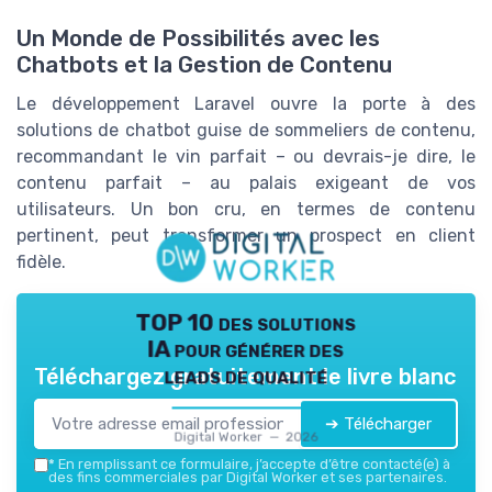
Un Monde de Possibilités avec les
Chatbots et la Gestion de Contenu
Le développement Laravel ouvre la porte à des
solutions de chatbot guise de sommeliers de contenu,
recommandant le vin parfait – ou devrais-je dire, le
contenu parfait – au palais exigeant de vos
utilisateurs. Un bon cru, en termes de contenu
pertinent, peut transformer un prospect en client
fidèle.
TOP 10 des solutions
IA pour générer des
leads de qualité
Téléchargez gratuitement le livre blanc
➔ Télécharger
Digital Worker — 2026
*
En remplissant ce formulaire, j’accepte d’être contacté(e) à
des fins commerciales par Digital Worker et ses partenaires.