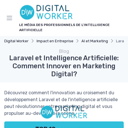
Panneau de gestion des cookies
LE MÉDIA DES PROFESSIONNELS DE L'INTELLIGENCE
ARTIFICIELLE
Digital Worker
Impact en Entreprise
AI et Marketing
Larave
Blog
Laravel et Intelligence Artificielle:
Comment Innover en Marketing
Digital?
Découvrez comment l'innovation au croisement du
développement Laravel et de l'intelligence artificielle
peut révolutionner votre marketing digital et vous
propulser au-devant de la scène.