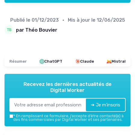
Publié le
01/12/2023
• Mis à jour le
12/06/2025
par Théo Bouvier
Résumer
ChatGPT
Claude
Mistral
Recevez les dernières actualités de
Digital Worker
➔ Je m'inscris
*
En remplissant ce formulaire, j’accepte d’être contacté(e) à
des fins commerciales par Digital Worker et ses partenaires.