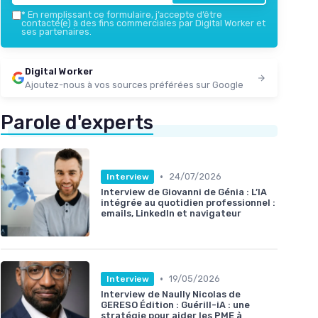
*
En remplissant ce formulaire, j’accepte d’être
contacté(e) à des fins commerciales par Digital Worker et
ses partenaires.
Digital Worker
Ajoutez-nous à vos sources préférées sur Google
Parole d'experts
•
24/07/2026
Interview
Interview de Giovanni de Génia : L’IA
intégrée au quotidien professionnel :
emails, LinkedIn et navigateur
•
19/05/2026
Interview
Interview de Naully Nicolas de
GERESO Édition : Guérill-iA : une
stratégie pour aider les PME à