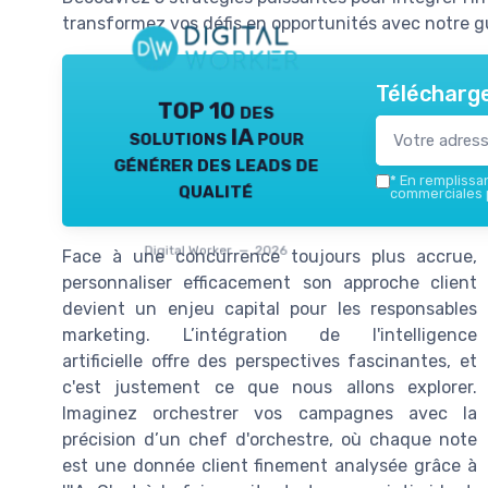
transformez vos défis en opportunités avec notre g
Télécharge
TOP 10 des
solutions IA pour
générer des leads de
*
En remplissant
qualité
commerciales p
Digital Worker — 2026
Face à une concurrence toujours plus accrue,
personnaliser efficacement son approche client
devient un enjeu capital pour les responsables
marketing. L’intégration de l'intelligence
artificielle offre des perspectives fascinantes, et
c'est justement ce que nous allons explorer.
Imaginez orchestrer vos campagnes avec la
précision d’un chef d'orchestre, où chaque note
est une donnée client finement analysée grâce à