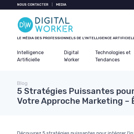
Panneau de gestion des cookies
NOUS CONTACTER
|
MEDIA
LE MÉDIA DES PROFESSIONNELS DE L'INTELLIGENCE ARTIFICIEL
Intelligence
Digital
Technologies et
Artificielle
Worker
Tendances
Blog
5 Stratégies Puissantes pour 
Votre Approche Marketing – 
Découvrez 5 stratégies puissantes pour intégrer l'in