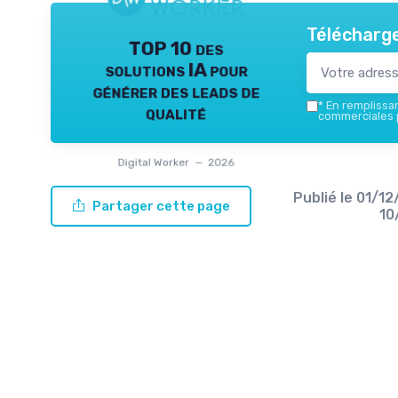
Télécharge
TOP 10 des
solutions IA pour
générer des leads de
*
En remplissant
qualité
commerciales p
Digital Worker — 2026
Publié le
01/1
Partager cette page
10