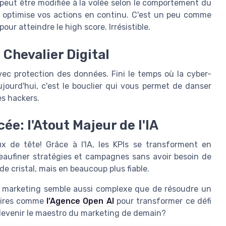
eut être modifiée à la volée selon le comportement du
ui optimise vos actions en continu. C'est un peu comme
our atteindre le high score. Irrésistible.
Chevalier Digital
 avec protection des données. Fini le temps où la cyber-
Aujourd'hui, c'est le bouclier qui vous permet de danser
es hackers.
ée: l'Atout Majeur de l'IA
 de tête! Grâce à l'IA, les KPIs se transforment en
peaufiner stratégies et campagnes sans avoir besoin de
e cristal, mais en beaucoup plus fiable.
gie marketing semble aussi complexe que de résoudre un
naires comme
l’Agence Open AI
pour transformer ce défi
 devenir le maestro du marketing de demain?