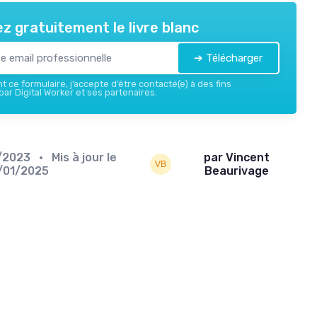
z gratuitement le livre blanc
➔ Télécharger
 ce formulaire, j’accepte d’être contacté(e) à des fins
ar Digital Worker et ses partenaires.
2/2023
• Mis à jour le
par Vincent
/01/2025
Beaurivage