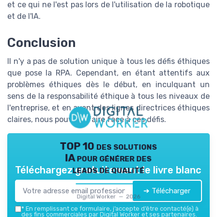
et ce qui ne l'est pas lors de l'utilisation de la robotique
et de l'IA.
Conclusion
Il n'y a pas de solution unique à tous les défis éthiques
que pose la RPA. Cependant, en étant attentifs aux
problèmes éthiques dès le début, en inculquant un
sens de la responsabilité éthique à tous les niveaux de
l'entreprise, et en ayant des lignes directrices éthiques
claires, nous pouvons faire face à ces défis.
TOP 10 des solutions
IA pour générer des
leads de qualité
Téléchargez gratuitement le livre blanc
➔ Télécharger
Digital Worker — 2026
*
En remplissant ce formulaire, j’accepte d’être contacté(e) à
des fins commerciales par Digital Worker et ses partenaires.