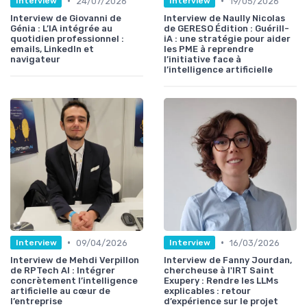
•
•
24/07/2026
19/05/2026
Interview
Interview
Interview de Giovanni de
Interview de Naully Nicolas
Génia : L’IA intégrée au
de GERESO Édition : Guérill-
quotidien professionnel :
iA : une stratégie pour aider
emails, LinkedIn et
les PME à reprendre
navigateur
l’initiative face à
l’intelligence artificielle
•
•
09/04/2026
16/03/2026
Interview
Interview
Interview de Mehdi Verpillon
Interview de Fanny Jourdan,
de RPTech AI : Intégrer
chercheuse à l'IRT Saint
concrètement l’intelligence
Exupery : Rendre les LLMs
artificielle au cœur de
explicables : retour
l’entreprise
d’expérience sur le projet