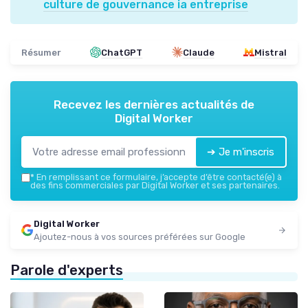
culture de gouvernance ia entreprise
Résumer
ChatGPT
Claude
Mistral
Recevez les dernières actualités de
Digital Worker
➔ Je m'inscris
*
En remplissant ce formulaire, j’accepte d’être contacté(e) à
des fins commerciales par Digital Worker et ses partenaires.
Digital Worker
Ajoutez-nous à vos sources préférées sur Google
Parole d'experts