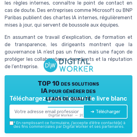
les règles internes, connaître le point de contact en
cas de doute. Des entreprises comme Microsoft ou BNP
Paribas publient des chartes IA internes, régulièrement
mises à jour, qui servent de boussole aux équipes.
En assumant ce travail d’explication, de formation et
de transparence, les dirigeants montrent que la
gouvernance IA n’est pas un frein, mais une façon de
protéger les collaborateurs, les clients et la réputation
de l’entreprise.
TOP 10 des solutions
IA pour générer des
leads de qualité
Téléchargez gratuitement le livre blanc
➔ Télécharger
Digital Worker — 2026
*
En remplissant ce formulaire, j’accepte d’être contacté(e) à
des fins commerciales par Digital Worker et ses partenaires.