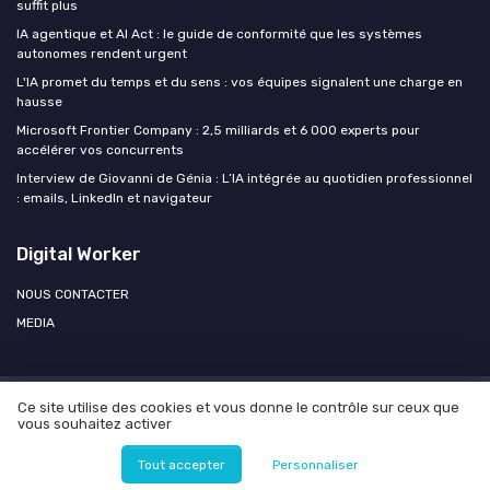
suffit plus
IA agentique et AI Act : le guide de conformité que les systèmes
autonomes rendent urgent
L'IA promet du temps et du sens : vos équipes signalent une charge en
hausse
Microsoft Frontier Company : 2,5 milliards et 6 000 experts pour
accélérer vos concurrents
Interview de Giovanni de Génia : L’IA intégrée au quotidien professionnel
: emails, LinkedIn et navigateur
Digital Worker
NOUS CONTACTER
MEDIA
Ce site utilise des cookies et vous donne le contrôle sur ceux que
Mentions légales
Politique de confidentialité
Agence OPEN
vous souhaitez activer
AI
© Digital Worker 2026
Tout accepter
Personnaliser