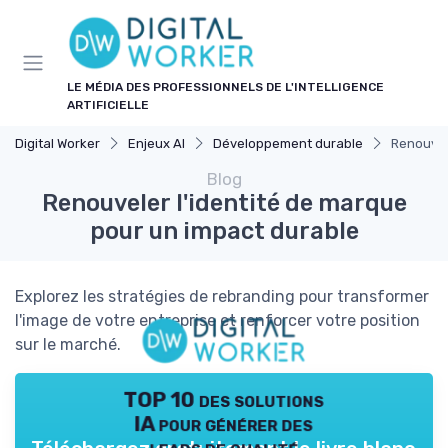
Panneau de gestion des cookies
LE MÉDIA DES PROFESSIONNELS DE L'INTELLIGENCE
ARTIFICIELLE
Digital Worker
Enjeux AI
Développement durable
Renouvel
Blog
Renouveler l'identité de marque
pour un impact durable
Explorez les stratégies de rebranding pour transformer
l'image de votre entreprise et renforcer votre position
sur le marché.
TOP 10 des solutions
IA pour générer des
leads de qualité