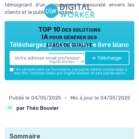
témoignant d'un engagement renouvelé envers les
clients et le public en général.
TOP 10 des solutions
IA pour générer des
leads de qualité
Téléchargez gratuitement le livre blanc
➔ Télécharger
Digital Worker — 2026
*
En remplissant ce formulaire, j’accepte d’être contacté(e) à
des fins commerciales par Digital Worker et ses partenaires.
Publié le
04/05/2025
• Mis à jour le
04/05/2025
par Théo Bouvier
Sommaire