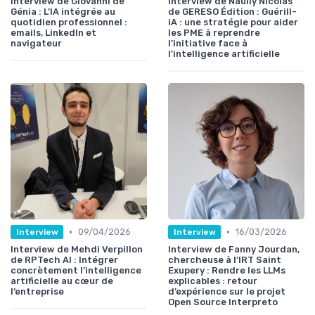
Interview de Giovanni de
Interview de Naully Nicolas
Génia : L’IA intégrée au
de GERESO Édition : Guérill-
quotidien professionnel :
iA : une stratégie pour aider
emails, LinkedIn et
les PME à reprendre
navigateur
l’initiative face à
l’intelligence artificielle
•
•
09/04/2026
16/03/2026
Interview
Interview
Interview de Mehdi Verpillon
Interview de Fanny Jourdan,
de RPTech AI : Intégrer
chercheuse à l'IRT Saint
concrètement l’intelligence
Exupery : Rendre les LLMs
artificielle au cœur de
explicables : retour
l’entreprise
d’expérience sur le projet
Open Source Interpreto