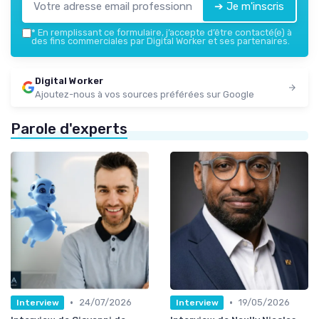
➔ Je m'inscris
*
En remplissant ce formulaire, j’accepte d’être contacté(e) à
des fins commerciales par Digital Worker et ses partenaires.
Digital Worker
Ajoutez-nous à vos sources préférées sur Google
Parole d'experts
•
•
24/07/2026
19/05/2026
Interview
Interview