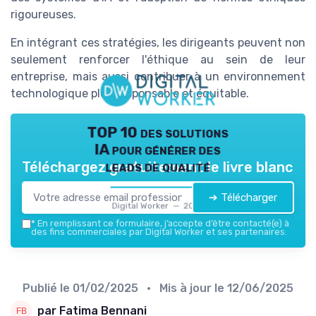
rigoureuses.
En intégrant ces stratégies, les dirigeants peuvent non
seulement renforcer l'éthique au sein de leur
entreprise, mais aussi contribuer à un environnement
technologique plus responsable et équitable.
TOP 10 des solutions
IA pour générer des
leads de qualité
Téléchargez gratuitement le livre blanc
➔ Télécharger
Digital Worker — 2026
*
En remplissant ce formulaire, j’accepte d’être contacté(e) à
des fins commerciales par Digital Worker et ses partenaires.
Publié le
01/02/2025
• Mis à jour le
12/06/2025
par Fatima Bennani