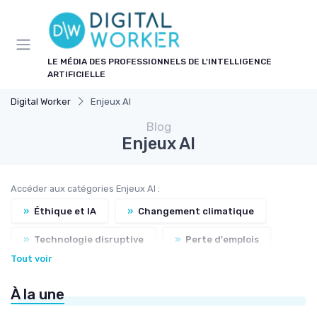
Panneau de gestion des cookies
LE MÉDIA DES PROFESSIONNELS DE L'INTELLIGENCE
ARTIFICIELLE
Digital Worker
Enjeux AI
Blog
Enjeux AI
Accéder aux catégories Enjeux AI :
»
Éthique et IA
»
Changement climatique
»
Technologie disruptive
»
Perte d'emplois
Tout voir
»
Développement durable
»
Qualité de vie
À la une
»
Responsabilité
»
Biodiversité
»
Vie privée