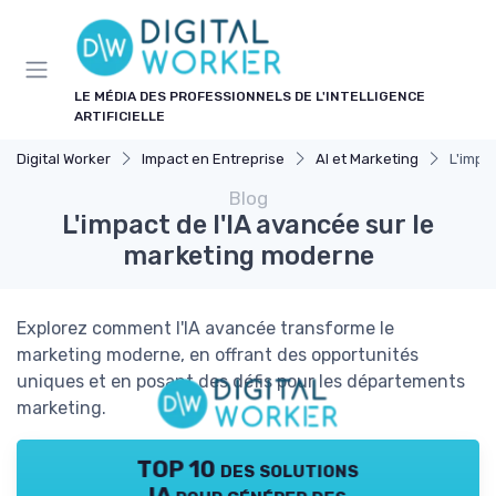
Panneau de gestion des cookies
LE MÉDIA DES PROFESSIONNELS DE L'INTELLIGENCE
ARTIFICIELLE
Digital Worker
Impact en Entreprise
AI et Marketing
L'impa
Blog
L'impact de l'IA avancée sur le
marketing moderne
Explorez comment l'IA avancée transforme le
marketing moderne, en offrant des opportunités
uniques et en posant des défis pour les départements
marketing.
TOP 10 des solutions
IA pour générer des