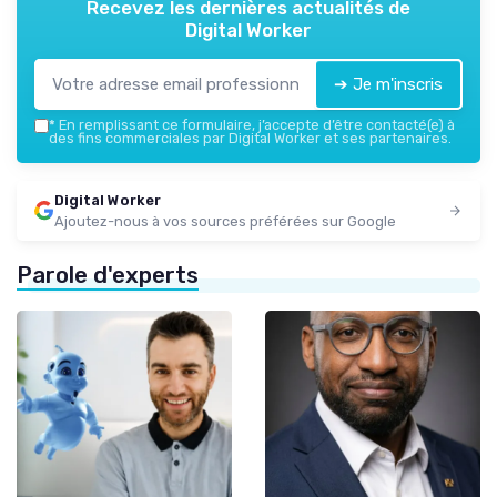
Recevez les dernières actualités de
Digital Worker
➔ Je m'inscris
*
En remplissant ce formulaire, j’accepte d’être contacté(e) à
des fins commerciales par Digital Worker et ses partenaires.
Digital Worker
Ajoutez-nous à vos sources préférées sur Google
Parole d'experts