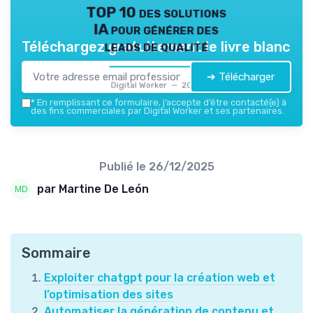
TOP 10 des solutions
IA pour générer des
leads de qualité
Téléchargez gratuitement le livre blanc
➔ Télécharger
Digital Worker — 2026
*
En remplissant ce formulaire, j’accepte d’être contacté(e) à
des fins commerciales par Digital Worker et ses partenaires.
Publié le
26/12/2025
par Martine De León
Sommaire
Exploiter chatgpt pour la création web et
l’optimisation des sites
Automatiser la génération de contenu et