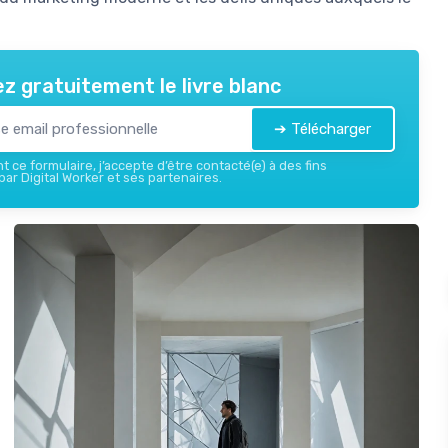
z gratuitement le livre blanc
➔ Télécharger
 ce formulaire, j’accepte d’être contacté(e) à des fins
ar Digital Worker et ses partenaires.