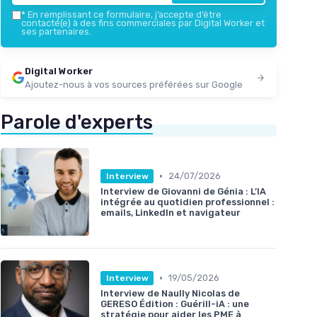
*
En remplissant ce formulaire, j’accepte d’être
contacté(e) à des fins commerciales par Digital Worker et
ses partenaires.
Digital Worker
Ajoutez-nous à vos sources préférées sur Google
Parole d'experts
•
24/07/2026
Interview
Interview de Giovanni de Génia : L’IA
intégrée au quotidien professionnel :
emails, LinkedIn et navigateur
•
19/05/2026
Interview
Interview de Naully Nicolas de
GERESO Édition : Guérill-iA : une
stratégie pour aider les PME à