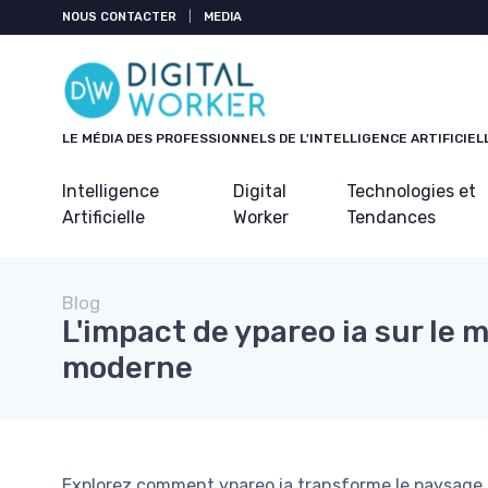
Panneau de gestion des cookies
NOUS CONTACTER
|
MEDIA
LE MÉDIA DES PROFESSIONNELS DE L'INTELLIGENCE ARTIFICIEL
Intelligence
Digital
Technologies et
Artificielle
Worker
Tendances
Blog
L'impact de ypareo ia sur le 
moderne
Explorez comment ypareo ia transforme le paysage 