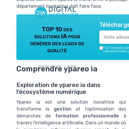
département marketing doit faire face.
Télécharge
TOP 10 des
solutions IA pour
générer des leads de
*
En remplissant
qualité
commerciales p
Digital Worker — 2026
Comprendre ypareo ia
Exploration de ypareo ia dans
l'écosystème numérique
Ypareo ia est une solution novatrice qui
transforme la
gestion
et l'optimisation des
démarches de
formation professionnelle
à
travers l'intelligence artificielle. Dans un monde où