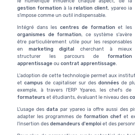
le numérique influence chaque aspect, de la
gestion formation
à la
relation client
, ypareo ia
s'impose comme un outil indispensable.
Intégré dans les
centres de formation
et les
organismes de formation
, ce système s'avère
être particulièrement utile pour les responsables
en
marketing digital
cherchant à mieux
structurer les parcours de
formation
apprentissage
ou
contrat apprentissage
.
L'adoption de cette technologie permet aux institut
et
campus
de capitaliser sur des
données
de plu
exemple, à travers l'ERP Ypareo, les chefs de 
formateurs
et étudiants, évaluant le niveau des
c
L'usage des
data
par ypareo ia offre aussi des p
adapter les programmes de
formation chef
et ex
l'insertion des
demandeurs d'emploi
et des person