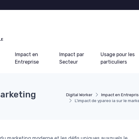
LE
Impact en
Impact par
Usage pour les
Entreprise
Secteur
particuliers
marketing
Digital Worker
Impact en Entrepri
L'impact de ypareo ia sur le mar
du marketing moderne et les défis uniques auxquels le