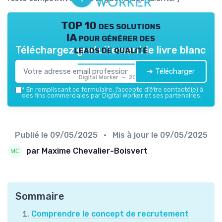
TOP 10 des solutions
IA pour générer des
leads de qualité
Téléchargez gratuitement le livre blanc
➔ Télécharger
Digital Worker — 2026
*
En remplissant ce formulaire, j’accepte d’être contacté(e) à
des fins commerciales par Digital Worker et ses partenaires.
Publié le
09/05/2025
• Mis à jour le
09/05/2025
par Maxime Chevalier-Boisvert
Sommaire
Comprendre le concept de recrutement