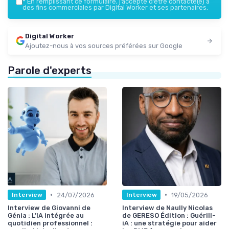
*
En remplissant ce formulaire, j’accepte d’être contacté(e) à
des fins commerciales par Digital Worker et ses partenaires.
Digital Worker
Ajoutez-nous à vos sources préférées sur Google
Parole d'experts
•
•
24/07/2026
19/05/2026
Interview
Interview
Interview de Giovanni de
Interview de Naully Nicolas
Génia : L’IA intégrée au
de GERESO Édition : Guérill-
quotidien professionnel :
iA : une stratégie pour aider