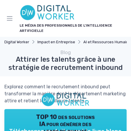
Panneau de gestion des cookies
LE MÉDIA DES PROFESSIONNELS DE L'INTELLIGENCE
ARTIFICIELLE
Digital Worker
Impact en Entreprise
AI et Ressources Humaine
Blog
Attirer les talents grâce à une
stratégie de recrutement inbound
Explorez comment le recrutement inbound peut
transformer la manière dont le département marketing
attire et retient les meilleurs talents.
TOP 10 des solutions
IA pour générer des
leads de qualité