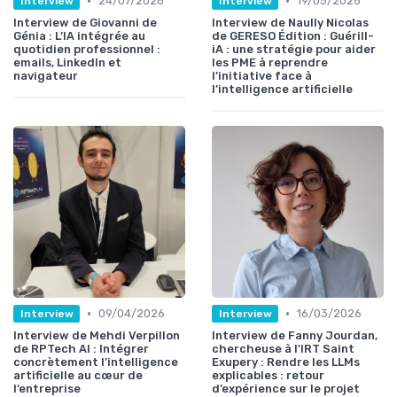
•
•
24/07/2026
19/05/2026
Interview
Interview
Interview de Giovanni de
Interview de Naully Nicolas
Génia : L’IA intégrée au
de GERESO Édition : Guérill-
quotidien professionnel :
iA : une stratégie pour aider
emails, LinkedIn et
les PME à reprendre
navigateur
l’initiative face à
l’intelligence artificielle
•
•
09/04/2026
16/03/2026
Interview
Interview
Interview de Mehdi Verpillon
Interview de Fanny Jourdan,
de RPTech AI : Intégrer
chercheuse à l'IRT Saint
concrètement l’intelligence
Exupery : Rendre les LLMs
artificielle au cœur de
explicables : retour
l’entreprise
d’expérience sur le projet