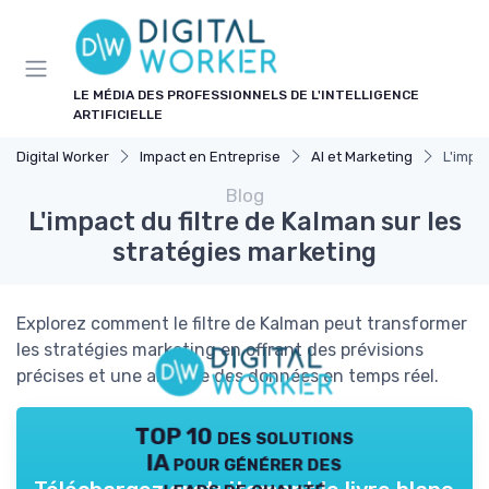
Panneau de gestion des cookies
LE MÉDIA DES PROFESSIONNELS DE L'INTELLIGENCE
ARTIFICIELLE
Digital Worker
Impact en Entreprise
AI et Marketing
L'impa
Blog
L'impact du filtre de Kalman sur les
stratégies marketing
Explorez comment le filtre de Kalman peut transformer
les stratégies marketing en offrant des prévisions
précises et une analyse des données en temps réel.
TOP 10 des solutions
IA pour générer des
leads de qualité