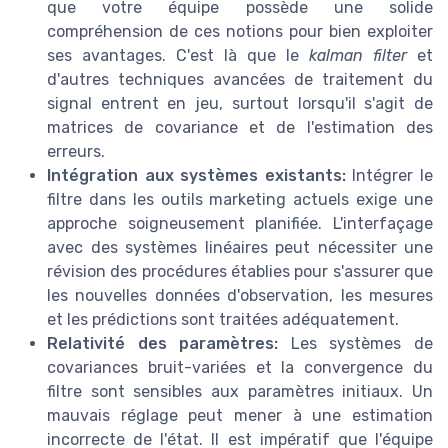
que votre équipe possède une solide
compréhension de ces notions pour bien exploiter
ses avantages. C'est là que le
kalman filter
et
d'autres techniques avancées de traitement du
signal entrent en jeu, surtout lorsqu'il s'agit de
matrices de covariance et de l'estimation des
TOP 10 des
erreurs.
solutions IA pour
Intégration aux systèmes existants:
Intégrer le
générer des leads de
filtre dans les outils marketing actuels exige une
Téléchargez gratuitement le livre
qualité
approche soigneusement planifiée. L'interfaçage
blanc
avec des systèmes linéaires peut nécessiter une
révision des procédures établies pour s'assurer que
➔ Télécharger
Digital Worker — 2026
les nouvelles données d'observation, les mesures
*
En remplissant ce formulaire, j’accepte d’être
et les prédictions sont traitées adéquatement.
contacté(e) à des fins commerciales par Digital Worker et
ses partenaires.
Relativité des paramètres:
Les systèmes de
covariances bruit-variées et la convergence du
filtre sont sensibles aux paramètres initiaux. Un
mauvais réglage peut mener à une estimation
incorrecte de l'état. Il est impératif que l'équipe