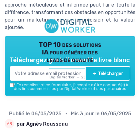
approche méticuleuse et informée peut faire toute la
différence, transformant ces obstacles en opportunités
pour un marketing axé sur la précision et la valeur
ajoutée.
TOP 10 des solutions
IA pour générer des
leads de qualité
Téléchargez gratuitement le livre blanc
➔ Télécharger
Digital Worker — 2026
*
En remplissant ce formulaire, j’accepte d’être contacté(e) à
des fins commerciales par Digital Worker et ses partenaires.
Publié le
06/05/2025
• Mis à jour le
06/05/2025
par Agnès Rousseau