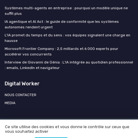
Systèmes multi-agents en entreprise : pourquoi un modèle unique ne
suffit plus
IA agentique et AI Act : le guide de conformité que les systèmes
autonomes rendent urgent
L'IA promet du temps et du sens : vos équipes signalent une charge en
hausse
Microsoft Frontier Company : 2,5 milliards et 6 000 experts pour
accélérer vos concurrents
Interview de Giovanni de Génia : L’IA intégrée au quotidien professionnel
: emails, LinkedIn et navigateur
Digital Worker
NOUS CONTACTER
MEDIA
Ce site utilise des cookies et vous donne le contrôle sur ceux que
Mentions légales
Politique de confidentialité
Agence OPEN
vous souhaitez activer
AI