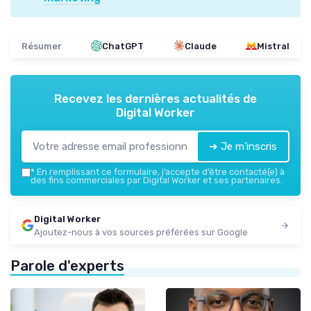
Résumer
ChatGPT
Claude
Mistral
Recevez les dernières actualités de
Digital Worker
➔ Je m'inscris
*
En remplissant ce formulaire, j’accepte d’être contacté(e) à
des fins commerciales par Digital Worker et ses partenaires.
Digital Worker
Ajoutez-nous à vos sources préférées sur Google
Parole d'experts