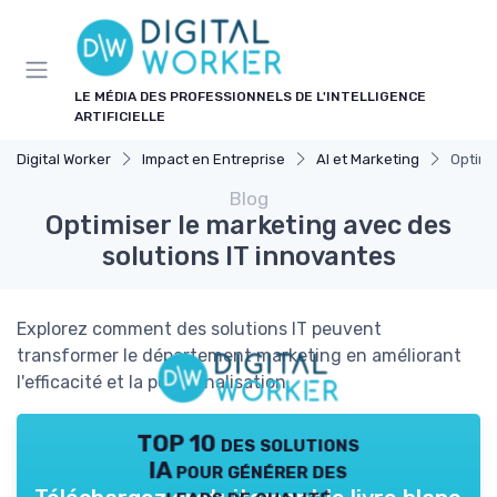
Panneau de gestion des cookies
LE MÉDIA DES PROFESSIONNELS DE L'INTELLIGENCE
ARTIFICIELLE
Digital Worker
Impact en Entreprise
AI et Marketing
Optimi
Blog
Optimiser le marketing avec des
solutions IT innovantes
Explorez comment des solutions IT peuvent
transformer le département marketing en améliorant
l'efficacité et la personnalisation.
TOP 10 des solutions
IA pour générer des
leads de qualité