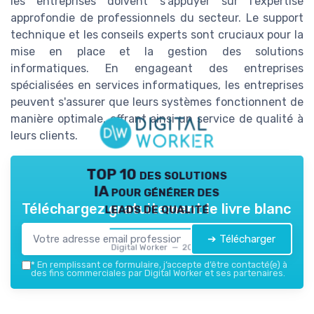
les entreprises doivent s'appuyer sur l'expertise
approfondie de professionnels du secteur. Le support
technique et les conseils experts sont cruciaux pour la
mise en place et la gestion des solutions
informatiques. En engageant des entreprises
spécialisées en services informatiques, les entreprises
peuvent s'assurer que leurs systèmes fonctionnent de
manière optimale, offrant ainsi un service de qualité à
leurs clients.
TOP 10 des solutions
IA pour générer des
leads de qualité
Téléchargez gratuitement le livre blanc
➔ Télécharger
Digital Worker — 2026
*
En remplissant ce formulaire, j’accepte d’être contacté(e) à
des fins commerciales par Digital Worker et ses partenaires.