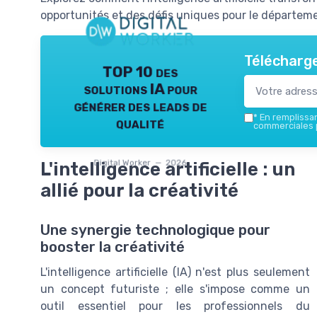
opportunités et des défis uniques pour le départem
Télécharge
TOP 10 des
solutions IA pour
générer des leads de
*
En remplissant
qualité
commerciales p
Digital Worker — 2026
L'intelligence artificielle : un
allié pour la créativité
Une synergie technologique pour
booster la créativité
L'intelligence artificielle (IA) n'est plus seulement
un concept futuriste ; elle s'impose comme un
outil essentiel pour les professionnels du