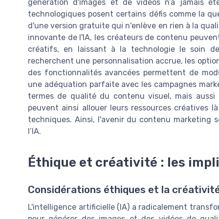
génération d'images et de vidéos n’a jamais ét
technologiques posent certains défis comme la ques
d'une version gratuite qui n'enlève en rien à la qual
innovante de l'IA, les créateurs de contenu peuven
créatifs, en laissant à la technologie le soin d
recherchent une personnalisation accrue, les options
des fonctionnalités avancées permettent de modul
une adéquation parfaite avec les campagnes market
termes de qualité du contenu visuel, mais aussi e
peuvent ainsi allouer leurs ressources créatives là 
techniques. Ainsi, l'avenir du contenu marketing
l’IA.
Éthique et créativité : les impl
Considérations éthiques et la créativit
L'intelligence artificielle (IA) a radicalement trans
pour générer des images et des vidéos de qualit