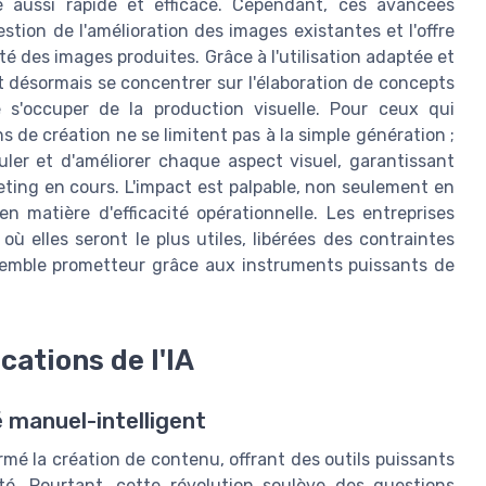
é aussi rapide et efficace. Cependant, ces avancées
tion de l'amélioration des images existantes et l'offre
ité des images produites. Grâce à l'utilisation adaptée et
t désormais se concentrer sur l'élaboration de concepts
e s'occuper de la production visuelle. Pour ceux qui
 de création ne se limitent pas à la simple génération ;
er et d'améliorer chaque aspect visuel, garantissant
ing en cours. L'impact est palpable, non seulement en
n matière d'efficacité opérationnelle. Les entreprises
où elles seront le plus utiles, libérées des contraintes
 semble prometteur grâce aux instruments puissants de
ications de l'IA
é manuel-intelligent
formé la création de contenu, offrant des outils puissants
é. Pourtant, cette révolution soulève des questions