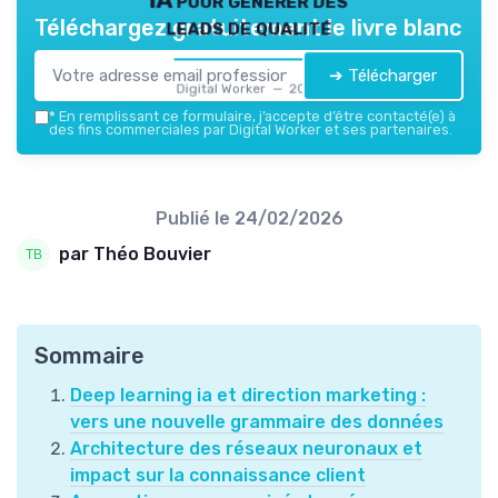
IA pour générer des
leads de qualité
Téléchargez gratuitement le livre blanc
➔ Télécharger
Digital Worker — 2026
*
En remplissant ce formulaire, j’accepte d’être contacté(e) à
des fins commerciales par Digital Worker et ses partenaires.
Publié le
24/02/2026
par Théo Bouvier
Sommaire
Deep learning ia et direction marketing :
vers une nouvelle grammaire des données
Architecture des réseaux neuronaux et
impact sur la connaissance client