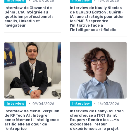
•
•
24/07/2026
19/05/2026
Interview
Interview
Interview de Giovanni de
Interview de Naully Nicolas
Génia : L’IA intégrée au
de GERESO Édition : Guérill-
quotidien professionnel :
iA : une stratégie pour aider
emails, LinkedIn et
les PME à reprendre
navigateur
l’initiative face à
l’intelligence artificielle
•
•
09/04/2026
16/03/2026
Interview
Interview
Interview de Mehdi Verpillon
Interview de Fanny Jourdan,
de RPTech AI : Intégrer
chercheuse à l'IRT Saint
concrètement l’intelligence
Exupery : Rendre les LLMs
artificielle au cœur de
explicables : retour
l’entreprise
d’expérience sur le projet