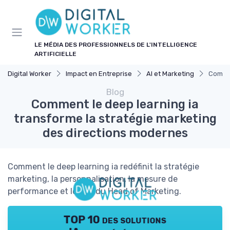
Panneau de gestion des cookies
LE MÉDIA DES PROFESSIONNELS DE L'INTELLIGENCE
ARTIFICIELLE
Digital Worker
Impact en Entreprise
AI et Marketing
Commen
Blog
Comment le deep learning ia
transforme la stratégie marketing
des directions modernes
Comment le deep learning ia redéfinit la stratégie
marketing, la personnalisation, la mesure de
performance et le rôle du Head of Marketing.
TOP 10 des solutions