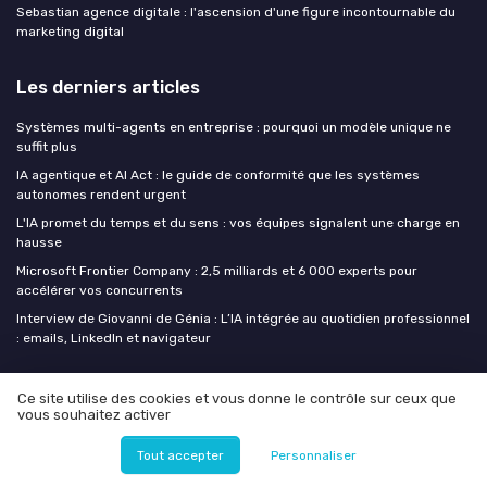
Sebastian agence digitale : l'ascension d'une figure incontournable du
marketing digital
Les derniers articles
Systèmes multi-agents en entreprise : pourquoi un modèle unique ne
suffit plus
IA agentique et AI Act : le guide de conformité que les systèmes
autonomes rendent urgent
L'IA promet du temps et du sens : vos équipes signalent une charge en
hausse
Microsoft Frontier Company : 2,5 milliards et 6 000 experts pour
accélérer vos concurrents
Interview de Giovanni de Génia : L’IA intégrée au quotidien professionnel
: emails, LinkedIn et navigateur
Digital Worker
Ce site utilise des cookies et vous donne le contrôle sur ceux que
vous souhaitez activer
NOUS CONTACTER
Tout accepter
Personnaliser
MEDIA