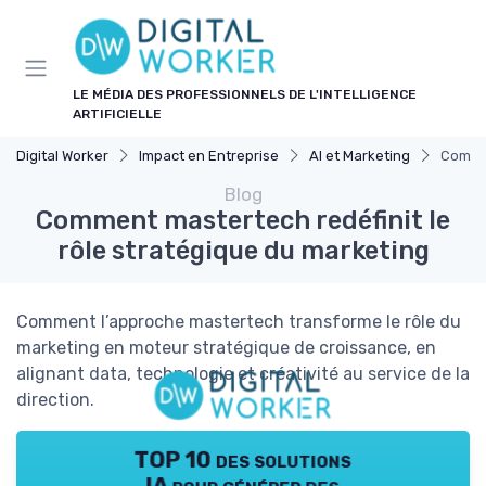
Panneau de gestion des cookies
LE MÉDIA DES PROFESSIONNELS DE L'INTELLIGENCE
ARTIFICIELLE
Digital Worker
Impact en Entreprise
AI et Marketing
Commen
Blog
Comment mastertech redéfinit le
rôle stratégique du marketing
Comment l’approche mastertech transforme le rôle du
marketing en moteur stratégique de croissance, en
alignant data, technologie et créativité au service de la
direction.
TOP 10 des solutions
IA pour générer des