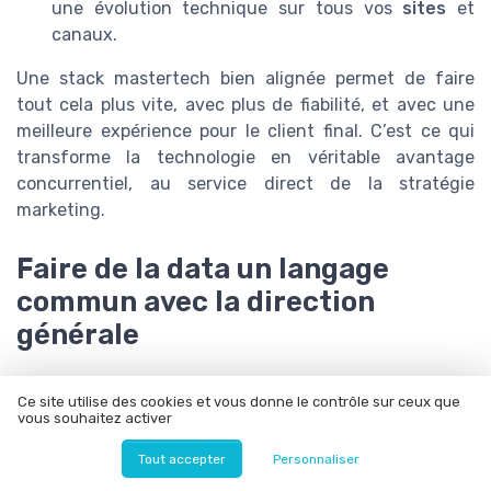
une évolution technique sur tous vos
sites
et
canaux.
Une stack mastertech bien alignée permet de faire
tout cela plus vite, avec plus de fiabilité, et avec une
meilleure expérience pour le client final. C’est ce qui
transforme la technologie en véritable avantage
concurrentiel, au service direct de la stratégie
marketing.
Faire de la data un langage
commun avec la direction
générale
Faire de la donnée un langage partagé
Ce site utilise des cookies et vous donne le contrôle sur ceux que
avec la direction générale
vous souhaitez activer
Dans une logique mastertech, la data ne peut plus être
Tout accepter
Personnaliser
un jargon réservé au marketing ou à l’IT. Pour que la