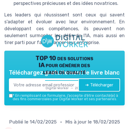
perspectives précieuses et des idées novatrices.
Les leaders qui réussissent sont ceux qui savent
s'adapter et évoluer avec leur environnement. En
développant ces compétences, ils peuvent non
seulement surmonter les défis de l'IA, mais aussi en
tirer parti pour faire avancer leur entreprise.
TOP 10 des solutions
IA pour générer des
leads de qualité
Téléchargez gratuitement le livre blanc
➔ Télécharger
Digital Worker — 2026
*
En remplissant ce formulaire, j’accepte d’être contacté(e) à
des fins commerciales par Digital Worker et ses partenaires.
Publié le
14/02/2025
• Mis à jour le
18/02/2025