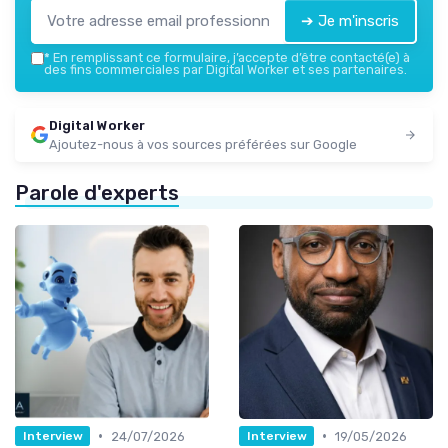
➔ Je m'inscris
*
En remplissant ce formulaire, j’accepte d’être contacté(e) à
des fins commerciales par Digital Worker et ses partenaires.
Digital Worker
Ajoutez-nous à vos sources préférées sur Google
Parole d'experts
•
•
24/07/2026
19/05/2026
Interview
Interview