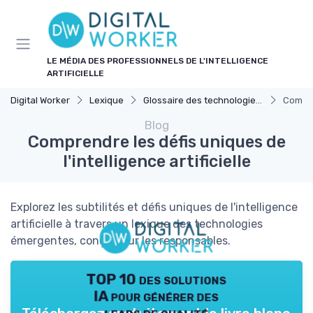
Panneau de gestion des cookies
LE MÉDIA DES PROFESSIONNELS DE L'INTELLIGENCE
ARTIFICIELLE
Digital Worker
Lexique
Glossaire des technologies émergentes
Compren
Blog
Comprendre les défis uniques de
l'intelligence artificielle
Explorez les subtilités et défis uniques de l'intelligence
artificielle à travers un lexique des technologies
émergentes, conçu pour les responsables.
TOP 10 des solutions
IA pour générer des
leads de qualité